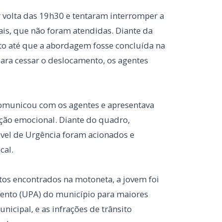
comunicou com os agentes e apresentava
ação emocional. Diante do quadro,
óvel de Urgência foram acionados e
cal.
tos encontrados na motoneta, a jovem foi
nto (UPA) do município para maiores
nicipal, e as infrações de trânsito
ades.
o da condutora para avaliação médica, sem
correntes da ocorrência.