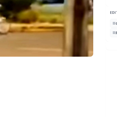
EDI
interrompeu uma situação atípica registrada
s uma mulher de 27 anos ser flagrada