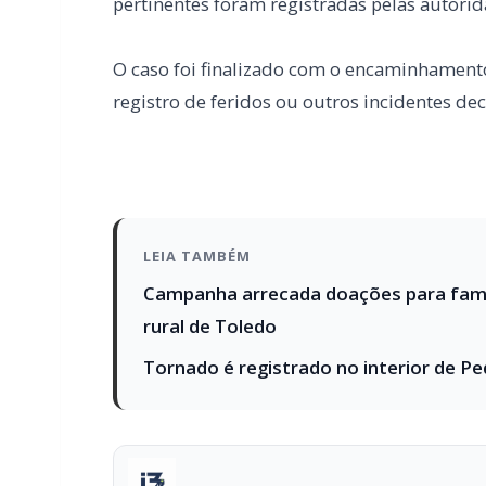
LEIA TAMBÉM
Campanha arrecada doações para famíl
rural de Toledo
Tornado é registrado no interior de Pe
PARCEIRO
Você quer ter um site profissional para
Com a I3 Web Services, seu portal ganha desempenho, 
confiança e escalar sua audiência.
RECURSOS DIFERENCIAIS
Site profissional para portal de notícias