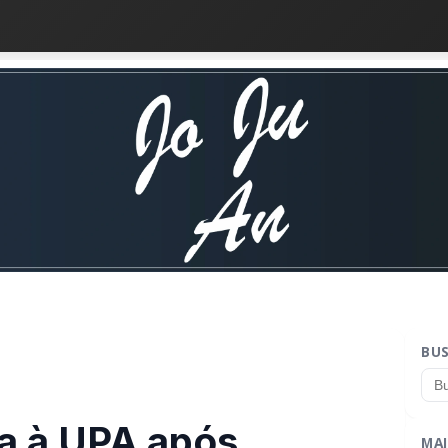
BU
a à UPA após
MAI