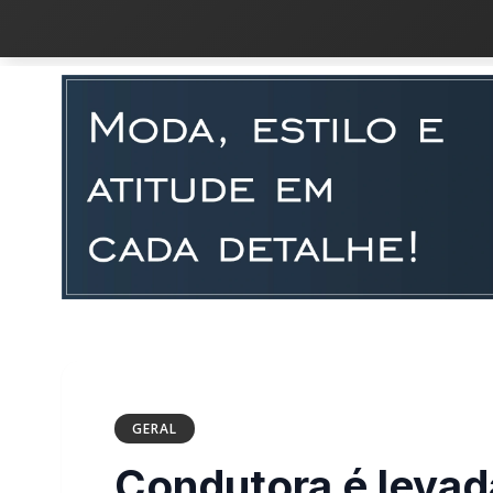
GERAL
Condutora é levad