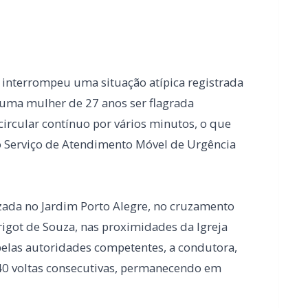
cular contínuo por vários minutos, o que
 Serviço de Atendimento Móvel de Urgência
zada no Jardim Porto Alegre, no cruzamento
igot de Souza, nas proximidades da Igreja
elas autoridades competentes, a condutora,
40 voltas consecutivas, permanecendo em
volta das 19h30 e tentaram interromper a
is, que não foram atendidas. Diante da
to até que a abordagem fosse concluída na
Para cessar o deslocamento, os agentes