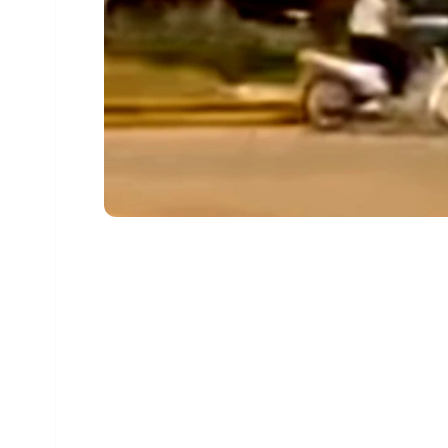
Uma intervenção da Guarda Municipal (GM) 
na noite de terça-feira, 17, em Toledo, apó