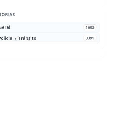
TORIAS
Geral
1603
Policial / Trânsito
3391