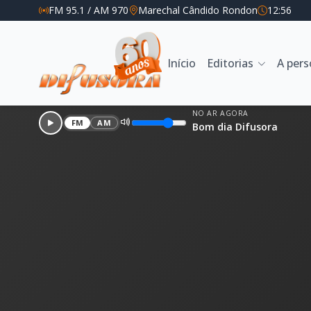
FM 95.1 / AM 970
Marechal Cândido Rondon
12:56
Início
Editorias
A per
NO AR AGORA
FM
AM
Bom dia Difusora