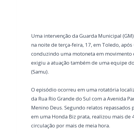
conduzindo uma motoneta em movimento cir
exigiu a atuação também de uma equipe do
(Samu).
O episódio ocorreu em uma rotatória locali
da Rua Rio Grande do Sul com a Avenida Par
Menino Deus. Segundo relatos repassados p
em uma Honda Biz prata, realizou mais de 
circulação por mais de meia hora.
Equipes da Guarda Municipal chegaram por 
condução com sinais sonoros e ordens verba
resistência, foi iniciado um acompanhamen
Rua Ângelo Donin, já no jardim Concórdia. 
retiraram a chave da ignição do veículo.