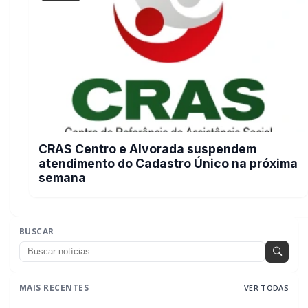
MAIS RECENTES
VER TODAS
Briga de bar com faca e facão deixa homem gravemente
01
ferido na cabeça e autor é preso pela PM em Marechal
Rondon
07/08/2026
Mais dois trechos são interditados para obras de
02
pavimentação no interior de Marechal Rondon
07/08/2026
Carro com cigarros capota em fuga da PRF na BR-163 em
03
Toledo
07/08/2026
CRAS Centro e Alvorada suspendem atendimento do Cadastro
04
Único na próxima semana
07/08/2026
Guarda Municipal recupera caminhonete furtada durante
05
acompanhamento em Guaíra
07/08/2026
EDITORIAS