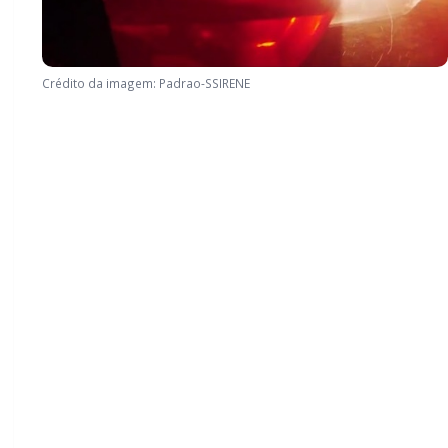
Crédito da imagem: Padrao-SSIRENE
Por volta das 22h, a Polícia Militar foi acionada para
atender uma ocorrência de vias de fato em uma
residência.
No local, uma mulher relatou que seu ex-companheiro
chegou à residência e se deitou em frente ao portão.
Quando a filha dela foi questionar o que ele fazia ali, o
homem teria se levantado e tentado retirar um
recém-nascido do colo da mãe — criança que seria
filho dele.