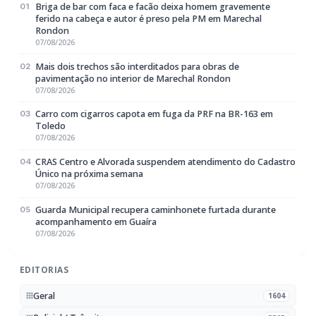
Geral
1604
Policial / Trânsito
3393
Rádio Difusora do Paraná
Portal de Notícias e Rádio
Frequência:
FM 95.1 / AM 970
Marechal Cândido Rondon, PR
Navegação