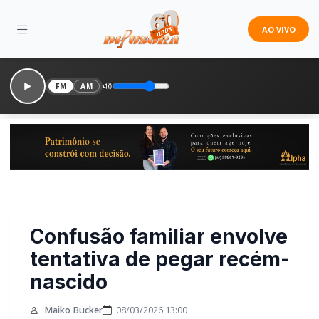
AO VIVO
FM
AM
Confusão familiar envolve
tentativa de pegar
recém-nascido
Maiko Bucker
08/03/2026 13:00