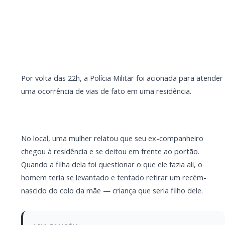
LEIA TAMBÉM
Briga de bar com faca e facão deixa
homem gravemente ferido na cabeça e
autor é preso pela PM em Marechal Rondon
Mais dois trechos são interditados para
obras de pavimentação no interior de
Marechal Rondon
Durante a confusão, um dos filhos da mulher tentou
intervir e acabou sendo empurrado e atingido com
um soco no tórax. Segundo os familiares, o homem
ainda teria feito menção de pegar algum objeto no