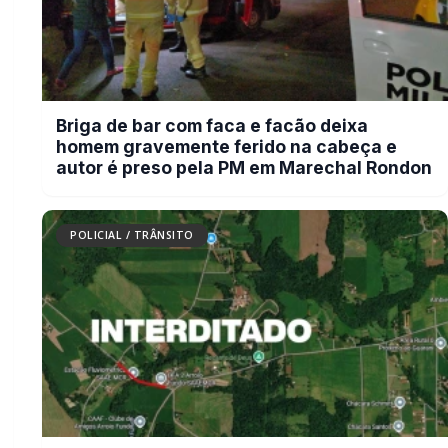
Mais dois trechos são interditados
para obras de pavimentação no
interior de Marechal Rondon
POLICIAL / TRÂNSITO
Carro com cigarros capota em fuga da
PRF na BR-163 em Toledo