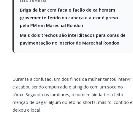
shorts, mas foi contido e deixou o local.
A família relatou ainda que o suspeito aparentava
estar sob efeito de álcool e drogas e que costuma ir
até a residência para causar transtornos. A vítima
informou já ter sofrido violência anteriormente.
A equipe realizou patrulhamento, mas o autor não foi
localizado. Os envolvidos foram orientados sobre os
procedimentos legais, incluindo prazo para
representação criminal e possibilidade de solicitar
medida protetiva. O caso foi encaminhado à 47ª
Delegacia Regional de Polícia.