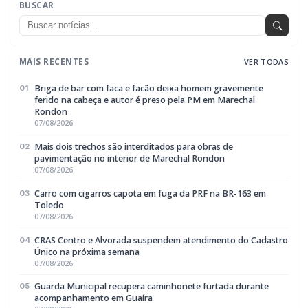
BUSCAR
MAIS RECENTES
VER TODAS
Briga de bar com faca e facão deixa homem gravemente
01
ferido na cabeça e autor é preso pela PM em Marechal
Rondon
07/08/2026
Mais dois trechos são interditados para obras de
02
pavimentação no interior de Marechal Rondon
07/08/2026
Carro com cigarros capota em fuga da PRF na BR-163 em
03
Toledo
07/08/2026
CRAS Centro e Alvorada suspendem atendimento do Cadastro
04
Único na próxima semana
07/08/2026
Guarda Municipal recupera caminhonete furtada durante
05
acompanhamento em Guaíra