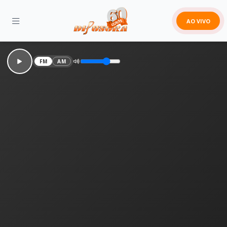
AO VIVO
FM
AM