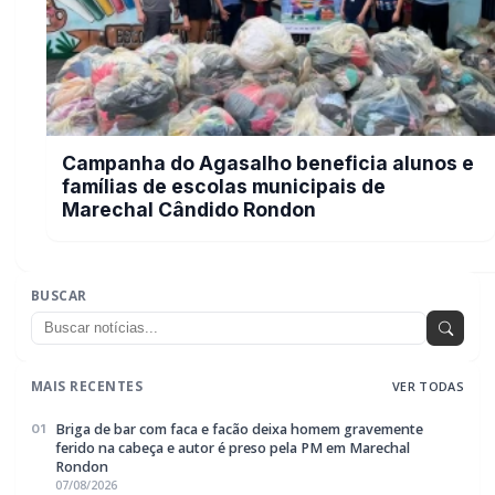
Briga de bar com faca e facão deixa homem gravemente
01
ferido na cabeça e autor é preso pela PM em Marechal
Rondon
07/08/2026
Mais dois trechos são interditados para obras de
02
pavimentação no interior de Marechal Rondon
07/08/2026
Carro com cigarros capota em fuga da PRF na BR-163 em
03
Toledo
07/08/2026
CRAS Centro e Alvorada suspendem atendimento do Cadastro
04
Único na próxima semana
07/08/2026
Guarda Municipal recupera caminhonete furtada durante
05
acompanhamento em Guaíra
07/08/2026
EDITORIAS
Geral
1604