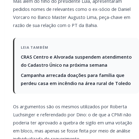
Os argumentos são os mesmos utilizados por
Roberta Luchsinger e referendado por Dino: o de que
a CPMI não poderia ter aprovado a quebra de sigilo
em uma votação em bloco, mas apenas se fosse feita
por meio de análise individualizada do requerimento.
Além dele, fizeram o pedido ao STF a presidente do
Palmeiras, Leila Pereira, Marcio Alaor de Araujo (ex-
BMG) e a empresa PKL One Participações.
Mas como o bloco aprovado pela CPMI tinha a
quebra de sigilo de 14 pessoas físicas e 35 pessoas
jurídicas, a expectativa é de que ao longo desta
quinta-feira (5) haja uma enxurrada de novos pedidos.