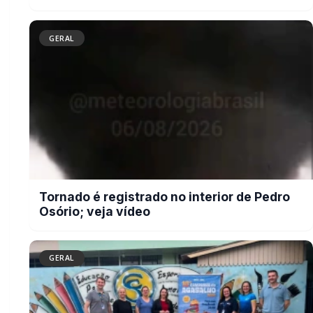
GERAL
Campanha do Agasalho beneficia
alunos e famílias de escolas
municipais de Marechal Cândido
Rondon
BUSCAR
MAIS RECENTES
VER TODAS