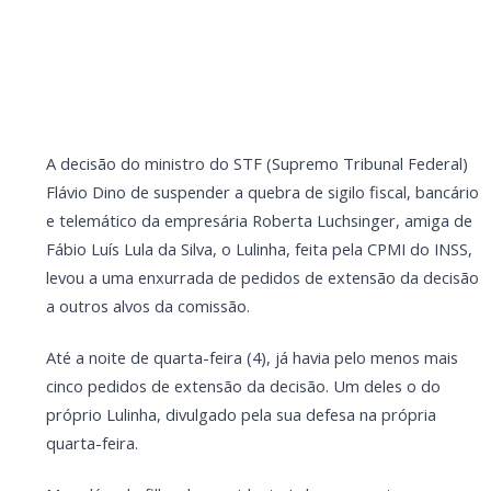
mais cinco pedidos de extensão da decisão. Um deles
o do próprio Lulinha, divulgado pela sua defesa na
própria quarta-feira.
Mas além do filho do presidente Lula, apresentaram
pedidos nomes de relevantes como o ex-sócio de
Daniel Vorcaro no Banco Master Augusto Lima, peça-
chave em razão de sua relação com o PT da Bahia.
LEIA TAMBÉM
CRAS Centro e Alvorada suspendem
atendimento do Cadastro Único na próxima
semana
Campanha arrecada doações para família
que perdeu casa em incêndio na área rural
de Toledo