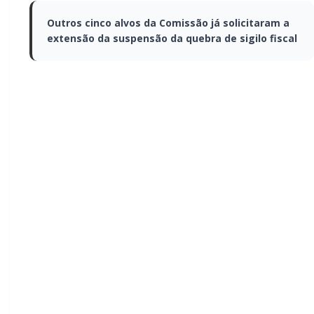
Outros cinco alvos da Comissão já
solicitaram a extensão da suspensão da
quebra de sigilo fiscal
A decisão do ministro do STF (Supremo Tribunal
Federal) Flávio Dino de suspender a quebra de sigilo
fiscal, bancário e telemático da empresária Roberta
Luchsinger, amiga de Fábio Luís Lula da Silva, o
Lulinha, feita pela CPMI do INSS, levou a uma
enxurrada de pedidos de extensão da decisão a
outros alvos da comissão.
Até a noite de quarta-feira (4), já havia pelo menos