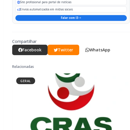
CRAS Centro e Alvorada suspendem
atendimento do Cadastro Único na
próxima semana
GERAL