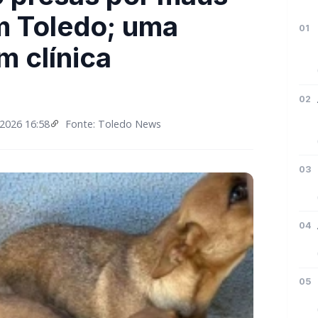
em Toledo; uma
01
m clínica
02
2026 16:58
Fonte: Toledo News
03
04
05