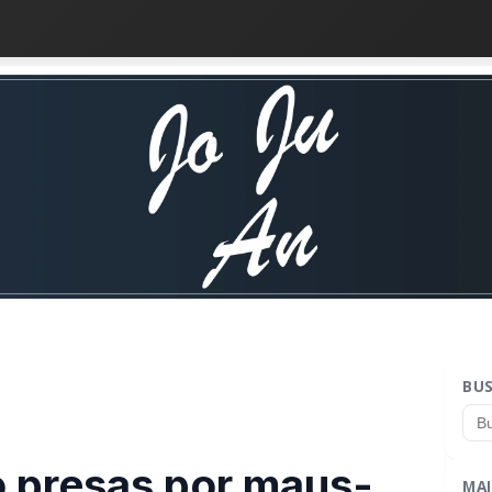
BU
 presas por maus-
MAI