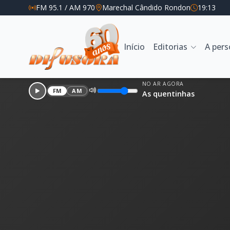
FM 95.1 / AM 970
Marechal Cândido Rondon
19:13
Início
Editorias
A per
NO AR AGORA
FM
AM
As quentinhas