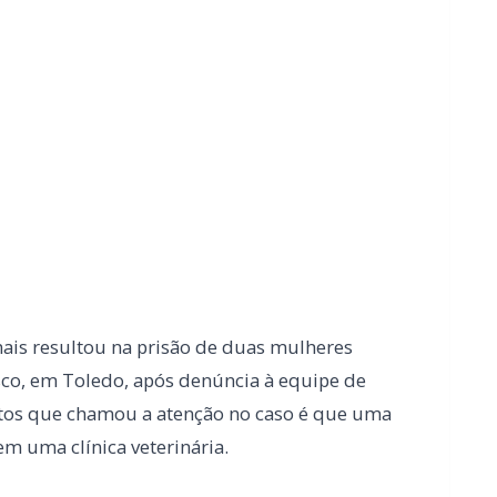
ais resultou na prisão de duas mulheres
isco, em Toledo, após denúncia à equipe de
tos que chamou a atenção no caso é que uma
m uma clínica veterinária.
roteção Animal, Cinthia Moura, no local
 em estado de debilidade e extrema magreza,
esgatados foram encaminhados para
 apoio da Polícia Civil (PC).