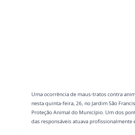
Uma ocorrência de maus-tratos contra anim
nesta quinta-feira, 26, no Jardim São Franc
Proteção Animal do Município. Um dos pon
das responsáveis atuava profissionalmente e
De acordo com a coordenadora de Defesa e P
foram encontrados quatro filhotes e a mãe
além de um filhote já morto. Os animais r
atendimento veterinário. A ação contou com o