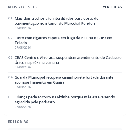
07/08/2026
Carro com cigarros capota em fuga da PRF na BR-163 em
02
Toledo
07/08/2026
CRAS Centro e Alvorada suspendem atendimento do Cadastro
03
Único na próxima semana
07/08/2026
Guarda Municipal recupera caminhonete furtada durante
04
acompanhamento em Guaíra
07/08/2026
Criança pede socorro na vizinha porque mãe estava sendo
05
agredida pelo padrasto
07/08/2026
EDITORIAS
Geral
1604
Policial / Trânsito
3393