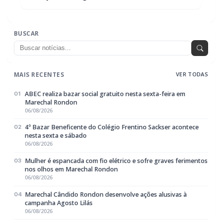
MAIS RECENTES
VER TODAS
ABEC realiza bazar social gratuito nesta sexta-feira em
01
Marechal Rondon
06/08/2026
4º Bazar Beneficente do Colégio Frentino Sackser acontece
02
nesta sexta e sábado
06/08/2026
Mulher é espancada com fio elétrico e sofre graves ferimentos
03
nos olhos em Marechal Rondon
06/08/2026
Marechal Cândido Rondon desenvolve ações alusivas à
04
campanha Agosto Lilás
06/08/2026
Homem agride esposa e foge após ser flagrado com
05
mensagens de traição no celular em Marechal Rondon
06/08/2026