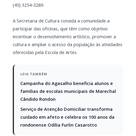
motora, expressão corporal e criatividade, por meio das
diversas modalidades circenses.
Já a oficina de Instrumento Musical – Viola é voltada para
interessados com idade mínima de 10 anos até adultos. As
aulas acontecerão na Escola de Artes, sendo necessário que
cada aluno possua sua própria viola para acompanhar as
atividades.
As inscrições podem ser feitas diretamente na Escola de
Artes, localizada no parque de exposições de Marechal
Cândido Rondon.
Mais informações podem ser obtidas pelo telefone (45)
3254-3289.
A Secretaria de Cultura convida a comunidade a participar