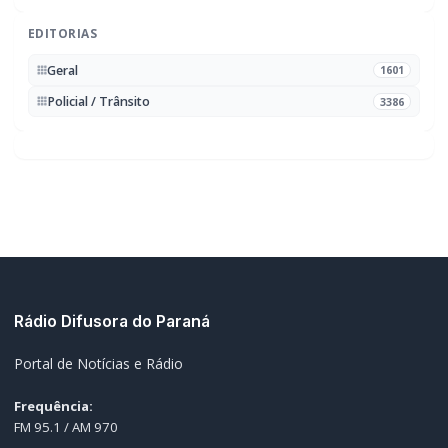
MAIS RECENTES
VER TODAS
Campanha do Agasalho beneficia alunos e famílias de escolas
01
municipais de Marechal Cândido Rondon
06/08/2026
Serviço de Atenção Domiciliar transforma cuidado em afeto e
02
celebra os 100 anos da rondonense Odília Furlin Casarotto
06/08/2026
Autoridades rondonenses apresentam demandas para
03
melhorias na BR-163 em reunião com a Via Campos
06/08/2026
Neste Dia dos Pais, o maior presente pode ser um futuro mais
04
seguro para toda a família
06/08/2026
ABEC realiza bazar social gratuito nesta sexta-feira em
05
Marechal Rondon
06/08/2026
EDITORIAS