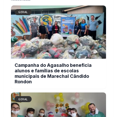
PARCEIRO
Você quer ter um site profissional para o seu portal de
notícias?
Com a I3 Web Services, seu portal ganha desempenho, estabilidade e
suporte especializado para publicar com confiança e escalar sua
audiência.
RECURSOS DIFERENCIAIS
Site profissional para portal de notícias
Envios automatizados em mídias sociais
Falar com I3
Compartilhar
Facebook
Twitter
WhatsApp
Relacionadas
GERAL