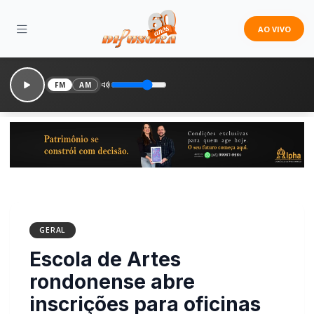
AO VIVO
FM
AM
GERAL
Escola de Artes rondonense
abre inscrições para oficinas
de arte circense e viola