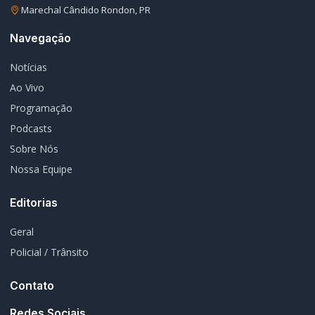
Geral
1601
Policial / Trânsito
3386
Rádio Difusora do Paraná
Portal de Notícias e Rádio
Frequência:
FM 95.1 / AM 970
Marechal Cândido Rondon, PR