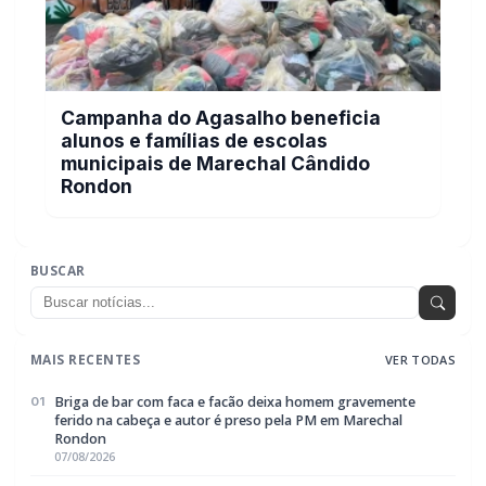
Campanha do Agasalho beneficia
alunos e famílias de escolas
municipais de Marechal Cândido
Rondon
BUSCAR
MAIS RECENTES
VER TODAS
Briga de bar com faca e facão deixa homem gravemente
01
ferido na cabeça e autor é preso pela PM em Marechal
Rondon
07/08/2026
Mais dois trechos são interditados para obras de
02
pavimentação no interior de Marechal Rondon
07/08/2026
Carro com cigarros capota em fuga da PRF na BR-163 em
03