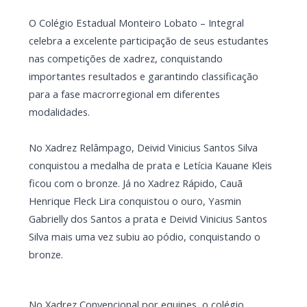
nas competições de xadrez, conquistando
importantes resultados e garantindo classificação
para a fase macrorregional em diferentes
modalidades.
No Xadrez Relâmpago, Deivid Vinicius Santos Silva
conquistou a medalha de prata e Letícia Kauane Kleis
ficou com o bronze. Já no Xadrez Rápido, Cauã
Henrique Fleck Lira conquistou o ouro, Yasmin
Gabrielly dos Santos a prata e Deivid Vinicius Santos
Silva mais uma vez subiu ao pódio, conquistando o
bronze.
No Xadrez Convencional por equipes, o colégio
conquistou ouro no masculino A (14 a 17 anos), com a
equipe formada por Gabriel Hosda, Gabriel Zoia,
Adrian Gabriel Bremm Silva e Deivid Vinicius Santos