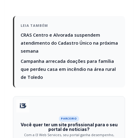
LEIA TAMBÉM
CRAS Centro e Alvorada suspendem
atendimento do Cadastro Único na próxima
semana
Campanha arrecada doações para família
que perdeu casa em incêndio na área rural
de Toledo
PARCEIRO
Você quer ter um site profissional para o seu
portal de notícias?
Com a I3 Web Services, seu portal ganha desempenho,
estabilidade e suporte especializado para publicar com
confiança e escalar sua audiência.
RECURSOS DIFERENCIAIS
Site profissional para portal de notícias