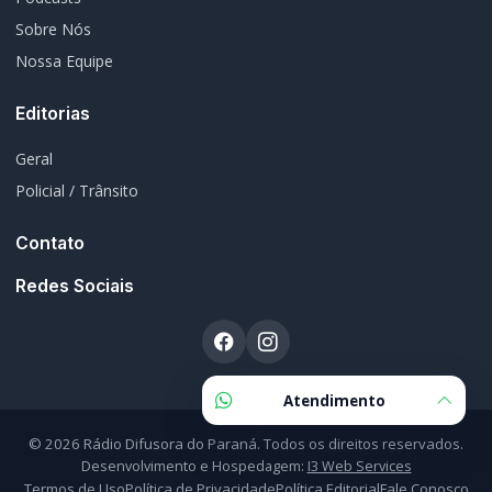
Editorias
Geral
Policial / Trânsito
Contato
Redes Sociais
© 2026 Rádio Difusora do Paraná. Todos os direitos reservados.
Desenvolvimento e Hospedagem:
I3 Web Services
Termos de Uso
Política de Privacidade
Política Editorial
Fale Conosco
Atendimento