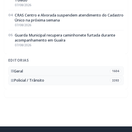
Rádio Difusora do Paraná
Portal de Notícias e Rádio
Frequência:
FM 95.1 / AM 970
Marechal Cândido Rondon, PR
Navegação
Notícias
Ao Vivo
Programação
Podcasts
Sobre Nós