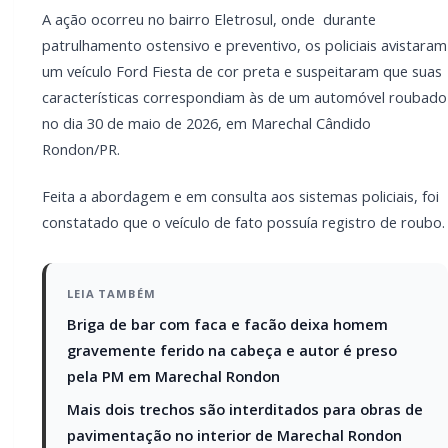
Mais dois trechos são interditados para
obras de pavimentação no interior de
Marechal Rondon
O condutor recebeu voz de prisão pelo crime de
receptação e foi encaminhado, junto com o veículo
recuperado, às autoridades competentes para os
procedimentos cabíveis.
PARCEIRO
Você quer ter um site profissional para o seu
portal de notícias?
Com a I3 Web Services, seu portal ganha desempenho,
estabilidade e suporte especializado para publicar com
confiança e escalar sua audiência.
RECURSOS DIFERENCIAIS