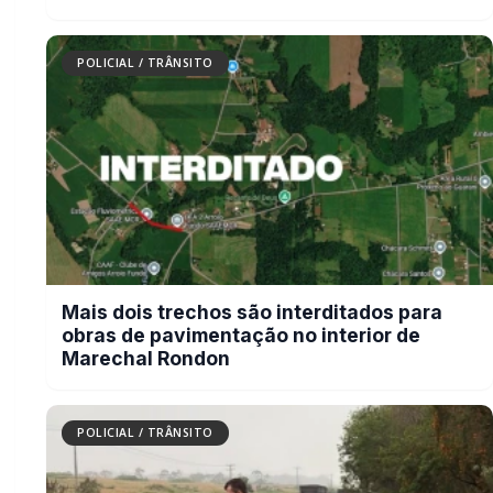
POLICIAL / TRÂNSITO
Carro com cigarros capota em fuga da
PRF na BR-163 em Toledo
GERAL