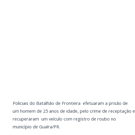
de roubo no município de Guaíra/PR.
A ação ocorreu no bairro Eletrosul, onde durante
patrulhamento ostensivo e preventivo, os policiais
avistaram um veículo Ford Fiesta de cor preta e
suspeitaram que suas características correspondiam
às de um automóvel roubado no dia 30 de maio de
2026, em Marechal Cândido Rondon/PR.
Feita a abordagem e em consulta aos sistemas
policiais, foi constatado que o veículo de fato possuía
registro de roubo.
LEIA TAMBÉM
Briga de bar com faca e facão deixa
homem gravemente ferido na cabeça e
autor é preso pela PM em Marechal Rondon