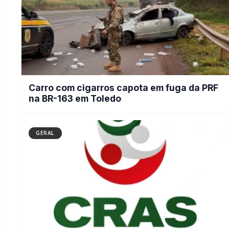
CRAS Centro e Alvorada suspendem
atendimento do Cadastro Único na
próxima semana
BUSCAR
MAIS RECENTES
VER TODAS
Briga de bar com faca e facão deixa homem gravemente
01
ferido na cabeça e autor é preso pela PM em Marechal
Rondon
07/08/2026
Mais dois trechos são interditados para obras de
02
pavimentação no interior de Marechal Rondon
07/08/2026