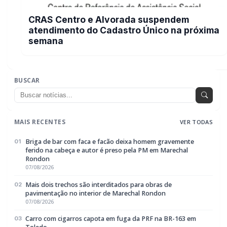
Carro com cigarros capota em fuga da PRF na BR-163 em
03
Toledo
07/08/2026
CRAS Centro e Alvorada suspendem atendimento do Cadastro
04
Único na próxima semana
07/08/2026
Guarda Municipal recupera caminhonete furtada durante
05
acompanhamento em Guaíra
07/08/2026
EDITORIAS
Geral
1604
Policial / Trânsito
3393