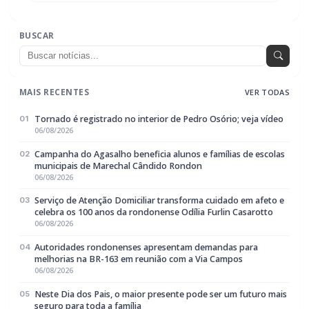
MAIS RECENTES
VER TODAS
Tornado é registrado no interior de Pedro Osório; veja vídeo
01
06/08/2026
Campanha do Agasalho beneficia alunos e famílias de escolas
02
municipais de Marechal Cândido Rondon
06/08/2026
Serviço de Atenção Domiciliar transforma cuidado em afeto e
03
celebra os 100 anos da rondonense Odília Furlin Casarotto
06/08/2026
Autoridades rondonenses apresentam demandas para
04
melhorias na BR-163 em reunião com a Via Campos
06/08/2026
Neste Dia dos Pais, o maior presente pode ser um futuro mais
05
seguro para toda a família
06/08/2026
EDITORIAS