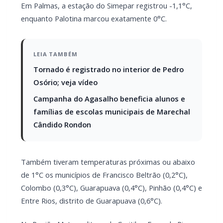
LEIA TAMBÉM
Tornado é registrado no interior de Pedro
Osório; veja vídeo
Campanha do Agasalho beneficia alunos e
famílias de escolas municipais de Marechal
Cândido Rondon
Também tiveram temperaturas próximas ou abaixo
de 1°C os municípios de Francisco Beltrão (0,2°C),
Colombo (0,3°C), Guarapuava (0,4°C), Pinhão (0,4°C) e
Entre Rios, distrito de Guarapuava (0,6°C).
Na Região Metropolitana de Curitiba, Fazenda Rio
Grande registrou 1,1°C, Lapa teve 1,5°C e Pinhais,
1,9°C.