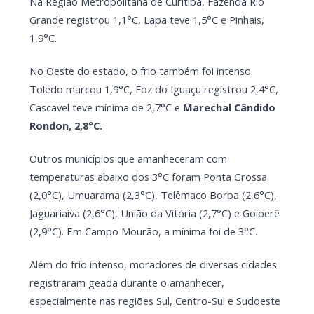
No Oeste do estado, o frio também foi intenso.
Toledo marcou 1,9°C, Foz do Iguaçu registrou 2,4°C,
Cascavel teve mínima de 2,7°C e
Marechal Cândido
Rondon, 2,8°C.
Outros municípios que amanheceram com
temperaturas abaixo dos 3°C foram Ponta Grossa
(2,0°C), Umuarama (2,3°C), Telêmaco Borba (2,6°C),
Jaguariaíva (2,6°C), União da Vitória (2,7°C) e Goioerê
(2,9°C). Em Campo Mourão, a mínima foi de 3°C.
Além do frio intenso, moradores de diversas cidades
registraram geada durante o amanhecer,
especialmente nas regiões Sul, Centro-Sul e Sudoeste
do Paraná. A expectativa é que as temperaturas
comecem a subir gradativamente ao longo da tarde,
com predomínio de sol em boa parte do estado.