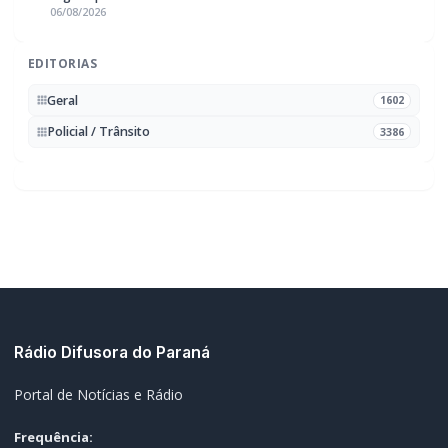
Geral
1602
Policial / Trânsito
3386
Rádio Difusora do Paraná
Portal de Notícias e Rádio
Frequência:
FM 95.1 / AM 970
Marechal Cândido Rondon, PR