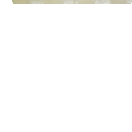
Na manhã desta segunda-feira (1º), foi realizada uma
reunião no auditório da prefeitura de Marechal
Cândido Rondon para a apresentação e entrega do
relatório técnico parcial de um dos produtos
desenvolvidos pelo GTEA (Grupo de Trabalho voltado
às pessoas com Transtorno do Espectro Autista).
O encontro foi conduzido pelo coordenador do
GTEA-MCR, professor Douglas Borella, da
Universidade Estadual do Oeste do Paraná
(UNIOESTE), e contou com a presença do prefeito