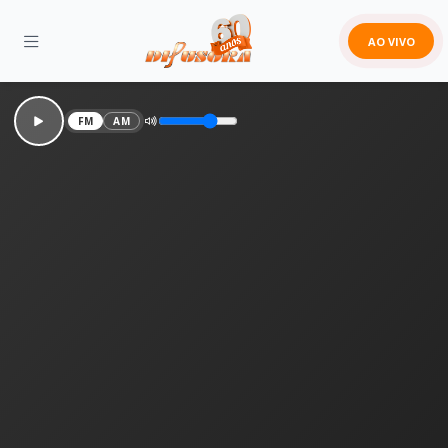
AO VIVO
FM
AM