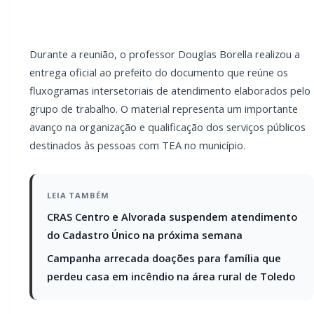
atendimento do Cadastro Único na próxima
semana
Campanha arrecada doações para família
que perdeu casa em incêndio na área rural
de Toledo
A entrega concentra-se na sistematização de
fluxogramas de atendimento construídos de forma
colaborativa entre a UNIOESTE e as secretarias
municipais, com o objetivo de organizar, padronizar e
qualificar os serviços ofertados à população com
Transtorno do Espectro Autista.
A iniciativa envolve diretamente as Secretarias
Municipais de Educação, Saúde, Assistência Social,