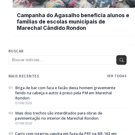
Briga de bar com faca e facão deixa homem gravemente
01
ferido na cabeça e autor é preso pela PM em Marechal
Rondon
07/08/2026
Mais dois trechos são interditados para obras de
02
pavimentação no interior de Marechal Rondon
07/08/2026
Carro com cigarros capota em fuga da PRF na BR-163 em
03
Toledo
07/08/2026
CRAS Centro e Alvorada suspendem atendimento do Cadastro
04
Único na próxima semana
07/08/2026
Guarda Municipal recupera caminhonete furtada durante
05
acompanhamento em Guaíra
07/08/2026
EDITORIAS
Geral
1604