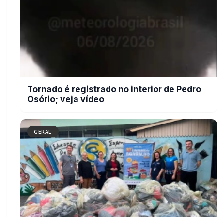
Campanha do Agasalho beneficia
alunos e famílias de escolas
municipais de Marechal Cândido
Rondon
BUSCAR
MAIS RECENTES
VER TODAS