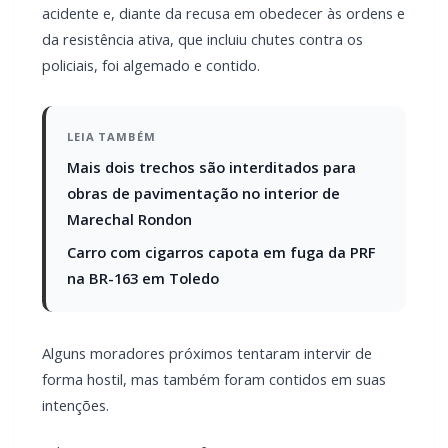
A Polícia Militar de Marechal Cândido Rondon prendeu
um homem por embriaguez ao volante, desacato, ameaça,
resistência e dano ao patrimônio público no final da manhã
de ontem , 19 de maio.
Após colidir um veículo Fiat Uno contra uma palmeira e uma
lixeira em frente a uma residência ele tentar fugir a pé.
Acionada via central de operações, a equipe policial localizou
o condutor quando ele retornava ao local do acidente e,
diante da recusa em obedecer às ordens e da resistência
ativa, que incluiu chutes contra os policiais, foi algemado e
contido.