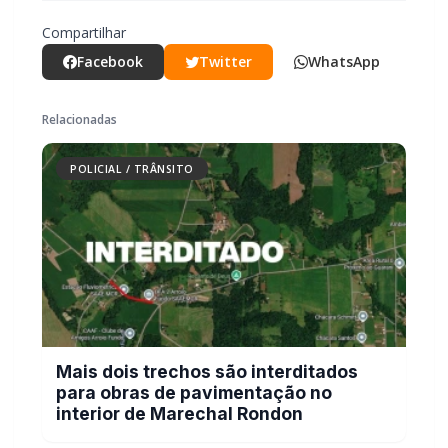
Você quer ter um site profissional para o seu portal de
notícias?
Com a I3 Web Services, seu portal ganha desempenho, estabilidade e
suporte especializado para publicar com confiança e escalar sua
audiência.
RECURSOS DIFERENCIAIS
Site profissional para portal de notícias
Envios automatizados em mídias sociais
Falar com I3
Compartilhar
Facebook
Twitter
WhatsApp
Relacionadas
POLICIAL / TRÂNSITO