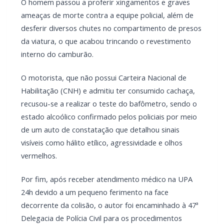
LEIA TAMBÉM
Mais dois trechos são interditados para obras de
pavimentação no interior de Marechal Rondon
Carro com cigarros capota em fuga da PRF na BR-
163 em Toledo
Alguns moradores próximos tentaram intervir de forma
hostil, mas também foram contidos em suas intenções.
O homem passou a proferir xingamentos e graves ameaças
de morte contra a equipe policial, além de desferir diversos
chutes no compartimento de presos da viatura, o que
acabou trincando o revestimento interno do camburão.
O motorista, que não possui Carteira Nacional de