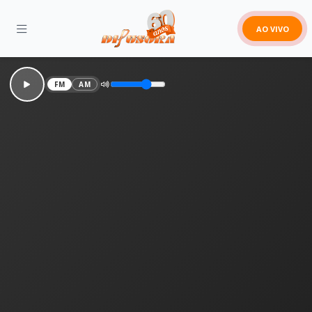
AO VIVO
FM
AM