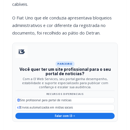
Habilitação (CNH) e admitiu ter consumido cachaça,
recusou-se a realizar o teste do bafômetro, sendo o estado
alcoólico confirmado pelos policiais por meio de um auto de
constatação que detalhou sinais visíveis como hálito etílico,
agressividade e olhos vermelhos.
Por fim, após receber atendimento médico na UPA 24h
devido a um pequeno ferimento na face decorrente da
colisão, o autor foi encaminhado à 47ª Delegacia de Polícia
Civil para os procedimentos cabíveis.
O Fiat Uno que ele conduzia apresentava bloqueios
administrativos e cor diferente da registrada no
documento, foi recolhido ao pátio do Detran.
PARCEIRO