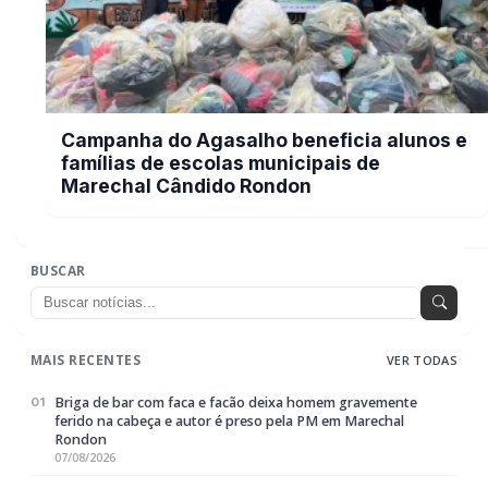
MAIS RECENTES
VER TODAS
Briga de bar com faca e facão deixa homem gravemente
01
ferido na cabeça e autor é preso pela PM em Marechal
Rondon
07/08/2026
Mais dois trechos são interditados para obras de
02
pavimentação no interior de Marechal Rondon
07/08/2026
Carro com cigarros capota em fuga da PRF na BR-163 em
03
Toledo
07/08/2026
CRAS Centro e Alvorada suspendem atendimento do Cadastro
04
Único na próxima semana
07/08/2026
Guarda Municipal recupera caminhonete furtada durante
05
acompanhamento em Guaíra
07/08/2026
EDITORIAS