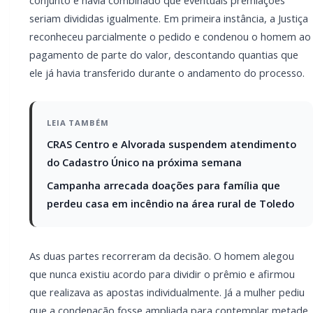
de Toledo
As duas partes recorreram da decisão. O homem
alegou que nunca existiu acordo para dividir o prêmio
e afirmou que realizava as apostas individualmente. Já
a mulher pediu que a condenação fosse ampliada
para contemplar metade integral do prêmio e
também contestou a divisão das custas processuais.
Ao analisar o recurso, o relator destacou que as
provas reunidas no processo — entre elas mensagens
trocadas por aplicativo, boletim de ocorrência, uma
ata notarial com gravação de áudio e depoimentos de
testemunhas — demonstram que o casal fazia
apostas em conjunto e havia firmado um acordo
verbal para dividir uma eventual premiação.