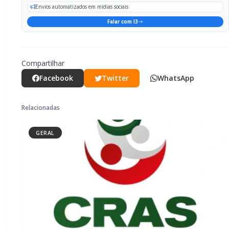
GERAL
CRAS Centro e Alvorada suspendem
atendimento do Cadastro Único na
próxima semana
GERAL