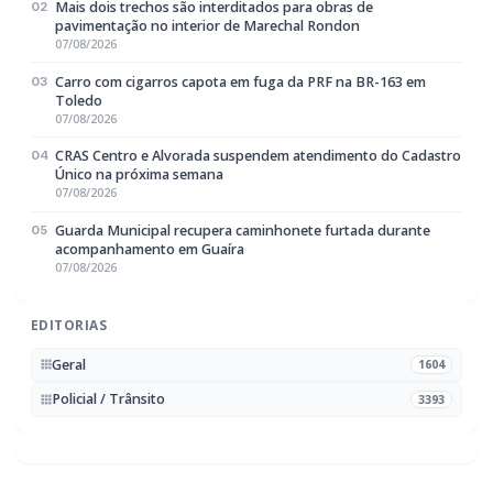
Geral
1604
Policial / Trânsito
3393
Rádio Difusora do Paraná
Portal de Notícias e Rádio
Frequência:
FM 95.1 / AM 970
Marechal Cândido Rondon, PR