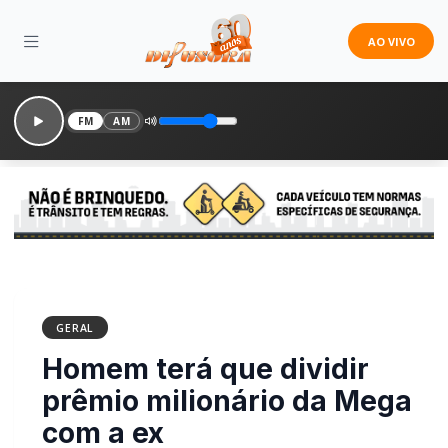
AO VIVO
FM
AM
GERAL
Homem terá que dividir
prêmio milionário da
Mega com a ex