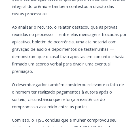
O desembargador também considerou relevante o
fato de o homem ter realizado pagamentos à autora
após o sorteio, circunstância que reforça a existência
do compromisso assumido entre as partes.
Com isso, o TJSC concluiu que a mulher comprovou
seu direito e fixou a indenização em R$ 1.294.491,32,
valor correspondente ao que foi pedido na ação. O
tribunal ainda determinou que os valores já pagos
sejam descontados apenas na fase de cumprimento
da sentença.
Por unanimidade, os desembargadores também
decidiram que o réu deverá arcar integralmente com
as custas do processo e os honorários advocatícios,
fixados em 12% sobre o valor atualizado da
condenação.