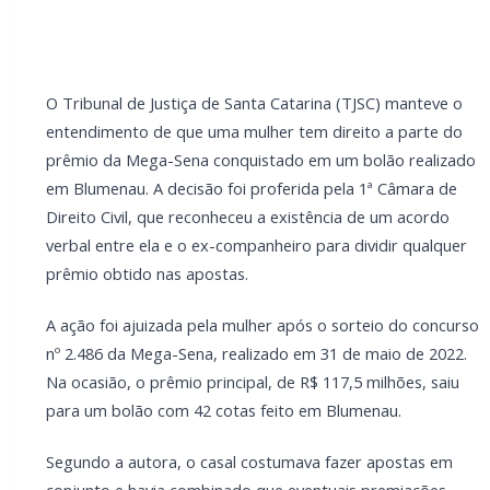
em Blumenau.
Segundo a autora, o casal costumava fazer apostas
em conjunto e havia combinado que eventuais
premiações seriam divididas igualmente. Em primeira
instância, a Justiça reconheceu parcialmente o pedido
e condenou o homem ao pagamento de parte do
valor, descontando quantias que ele já havia
transferido durante o andamento do processo.
LEIA TAMBÉM
CRAS Centro e Alvorada suspendem
atendimento do Cadastro Único na próxima
semana
Campanha arrecada doações para família
que perdeu casa em incêndio na área rural