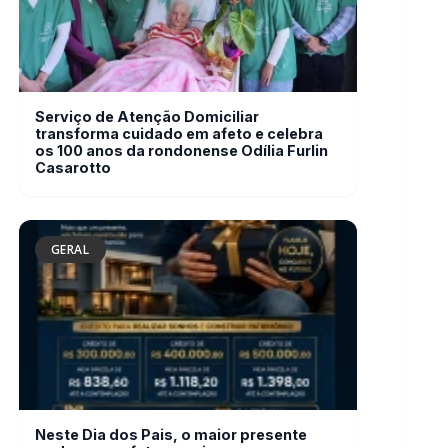
os 100 anos da rondonense Odília Furlin
Casarotto
GERAL
Neste Dia dos Pais, o maior presente
pode ser um futuro mais seguro para
toda a família