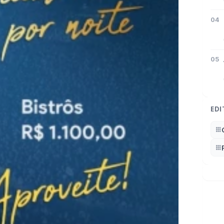
04
05
EDI