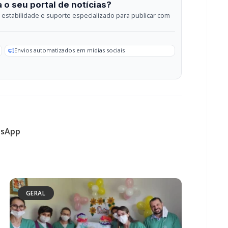
sApp
GERAL
Serviço de Atenção Domiciliar
transforma cuidado em afeto e celebra