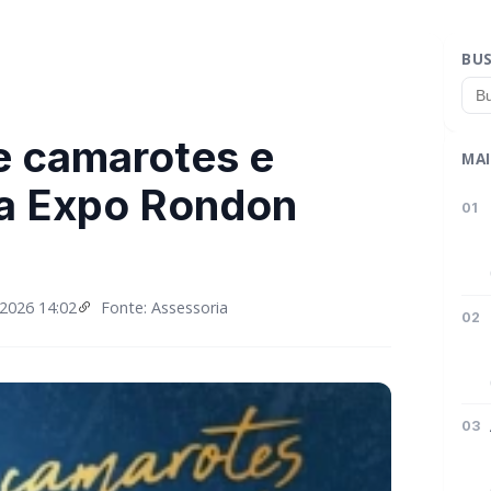
BU
de camarotes e
MAI
 na Expo Rondon
01
2026 14:02
Fonte: Assessoria
02
03