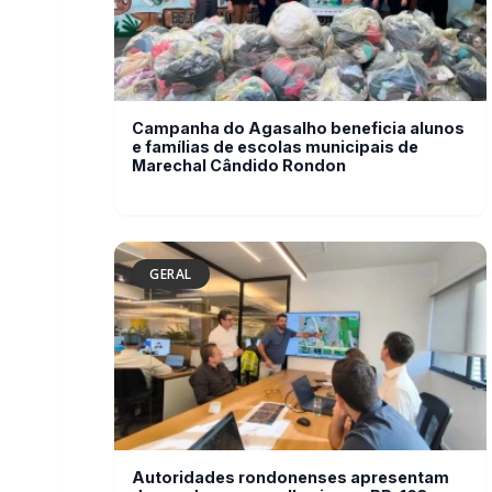
Marechal Cândido Rondon
GERAL
Autoridades rondonenses apresentam
demandas para melhorias na BR-163 em
reunião com a Via Campos