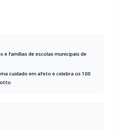
 e famílias de escolas municipais de
rma cuidado em afeto e celebra os 100
rotto
 o seu portal de notícias?
estabilidade e suporte especializado para publicar com
Envios automatizados em mídias sociais