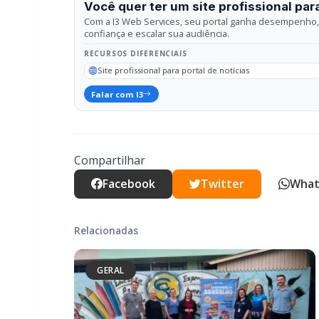
Compartilhar
Facebook
Twitter
What
Relacionadas
GERAL
Campanha do Agasalho beneficia alunos
e famílias de escolas municipais de