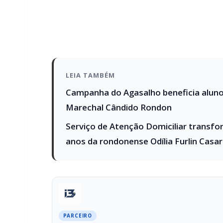
LEIA TAMBÉM
Campanha do Agasalho beneficia alunos
Marechal Cândido Rondon
Serviço de Atenção Domiciliar transfo
anos da rondonense Odília Furlin Casa
PARCEIRO
Você quer ter um site profissional para
Com a I3 Web Services, seu portal ganha desempenho, 
confiança e escalar sua audiência.
RECURSOS DIFERENCIAIS
Site profissional para portal de notícias
Falar com I3