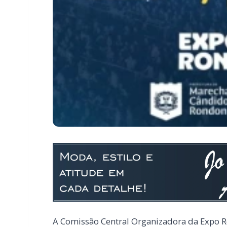
A Comissão Central Organizadora da Expo Ro
quinta-feira, dia 25, será iniciada a comerci
por noite.
Os camarotes variam de R$ 1.100,00 a R$ 1.
pessoas. Também segue disponível a aquisiç