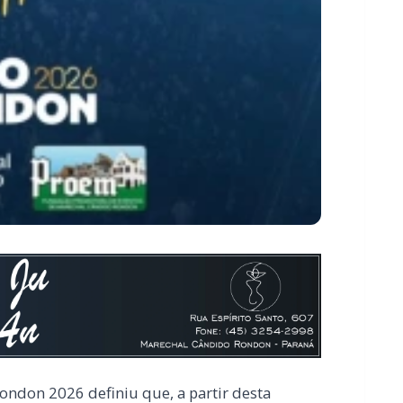
ndon 2026 definiu que, a partir desta
alização dos camarotes e bistrôs restantes,
700,00 (mais taxa), com capacidade para 10
ão do pacote para as três noites, com valores