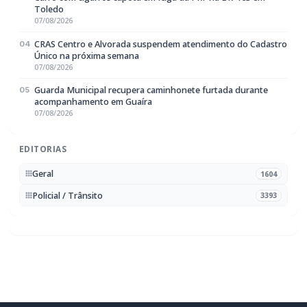
Rádio Difusora do Paraná
Portal de Notícias e Rádio
Frequência:
FM 95.1 / AM 970
Marechal Cândido Rondon, PR
Navegação
Notícias
Ao Vivo
Programação
Podcasts
Sobre Nós
Nossa Equipe