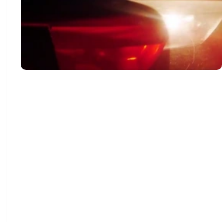
Um rapaz morreu e uma moça ficou gravemente
ferida após um ataque a tiros registrado na
madrugada deste domingo, em uma conveniência na
cidade de Terra Roxa.
A Polícia Militar foi acionada por volta das 03h00 da
madrugada, após relatos de disparos de arma de
fogo no estabelecimento.
No local, os policiais foram informados pelos