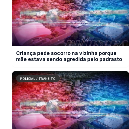
Cachorro morre com suspeita de
disparo de arma de fogo em Marechal
Cândido Rondon
BUSCAR
MAIS RECENTES
VER TODAS
Briga de bar com faca e facão deixa homem gravemente
01
ferido na cabeça e autor é preso pela PM em Marechal
Rondon
07/08/2026
Mais dois trechos são interditados para obras de
02
pavimentação no interior de Marechal Rondon
07/08/2026
Carro com cigarros capota em fuga da PRF na BR-163 em
03