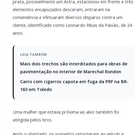
atingida pelos tiros.
Após o atentado, os suspeitos retornaram ao veículo
e fugiram em direção desconhecida.
O rapaz baleado não resistiu aos ferimentos e morreu
ainda no local, enquanto a moça foi encaminhada por
populares ao Hospital Municipal de Terra Roxa, mas
foi transferida posteriormente.
PARCEIRO
Você quer ter um site profissional para o seu
portal de notícias?
Com a I3 Web Services, seu portal ganha desempenho,
estabilidade e suporte especializado para publicar com
confiança e escalar sua audiência.
RECURSOS DIFERENCIAIS
Site profissional para portal de notícias