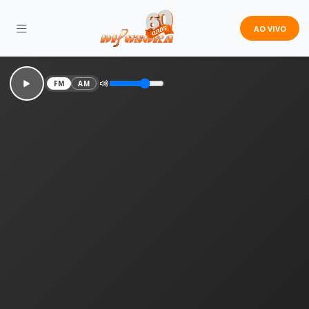
AO VIVO
FM
AM