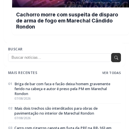
Toledo
07/08/2026
CRAS Centro e Alvorada suspendem atendimento do Cadastro
04
Único na próxima semana
07/08/2026
Guarda Municipal recupera caminhonete furtada durante
05
acompanhamento em Guaíra
07/08/2026
EDITORIAS
Geral
1604
Policial / Trânsito
3393