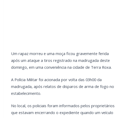
proprietários que estavam encerrando o expediente
quando um veículo prata, possivelmente um Astra,
estacionou em frente e três elementos encapuzados
desceram, entraram na conveniência e efetuaram
diversos disparos contra um cliente, identificado
como Leonardo Ribas da Paixão, de 24 anos.
LEIA TAMBÉM
Mais dois trechos são interditados para
obras de pavimentação no interior de
Marechal Rondon
Carro com cigarros capota em fuga da PRF
na BR-163 em Toledo
Uma mulher que estava próxima ao alvo também foi