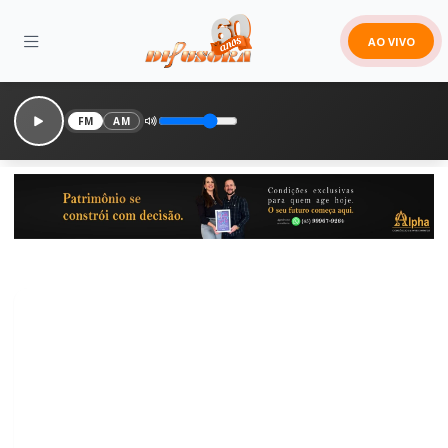
AO VIVO
FM
AM