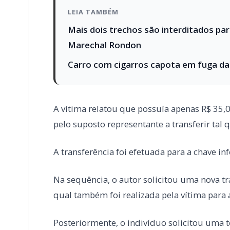
A vítima relatou que possuía apenas R$ 35,
pelo suposto representante a transferir tal 
A transferência foi efetuada para a chave i
Na sequência, o autor solicitou uma nova tra
qual também foi realizada pela vítima para
Posteriormente, o indivíduo solicitou uma te
Foi quando a vítima passou a suspeitar da s
golpe, optando por não realizar novos paga
Feito isso tentou entrar em contato com o n
reaver os valores transferidos, porém não o