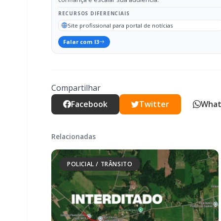
Compartilhar
Facebook
Twitter
What
Relacionadas
POLICIAL / TRÂNSITO
Mais dois trechos são interditados para
obras de pavimentação no interior de
Marechal Rondon