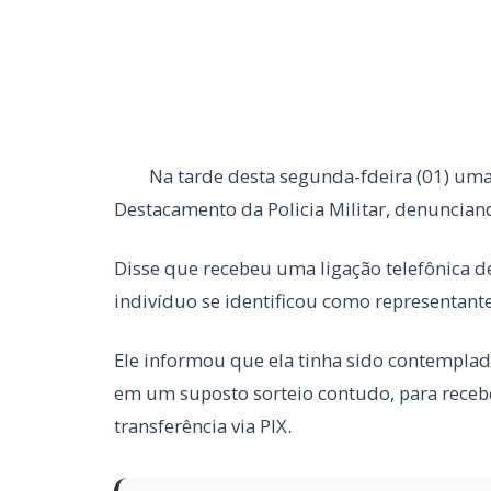
Destacamento da Policia Militar, denunciand
Disse que recebeu uma ligação telefônica
indivíduo se identificou como representante
Ele informou que ela tinha sido contempla
em um suposto sorteio contudo, para receber
transferência via PIX.
LEIA TAMBÉM
Mais dois trechos são interditados pa
Marechal Rondon
Carro com cigarros capota em fuga d