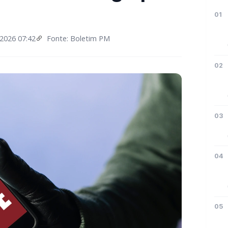
01
2026 07:42
Fonte: Boletim PM
02
03
04
05