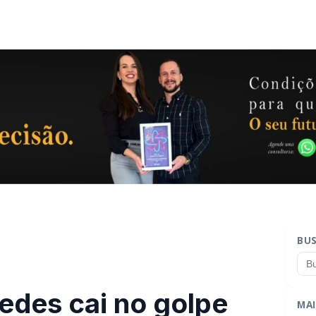
BU
des cai no golpe
MAI