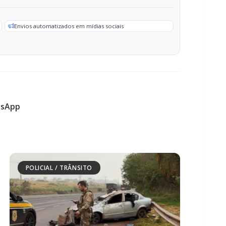
sApp
POLICIAL / TRÂNSITO
Carro com cigarros capota em fuga da
PRF na BR-163 em Toledo