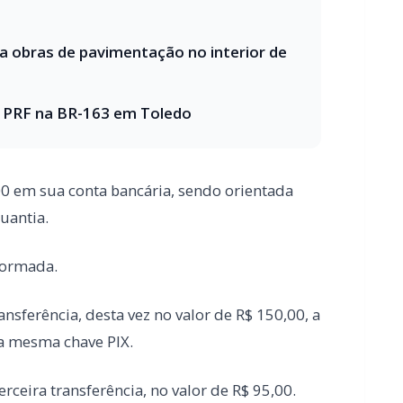
00 em sua conta bancária, sendo orientada
quantia.
nformada.
nsferência, desta vez no valor de R$ 150,00, a
 a mesma chave PIX.
rceira transferência, no valor de R$ 95,00.
ituação e acreditou estar sendo alvo de um
mentos.
úmero utilizado pelo autor, com o intuito de
bteve êxito, uma vez que suas ligações não