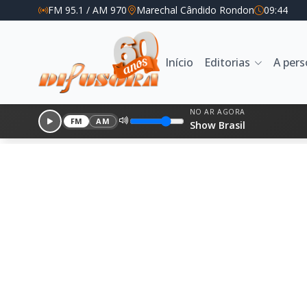
FM 95.1 / AM 970
Marechal Cândido Rondon
09:44
Início
Editorias
A per
NO AR AGORA
FM
AM
Show Brasil