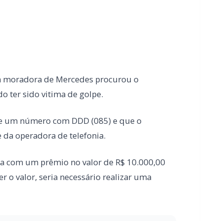
o ter sido vitima de golpe.
 de um número com DDD (085) e que o
 da operadora de telefonia.
da com um prêmio no valor de R$ 10.000,00
 o valor, seria necessário realizar uma
ra obras de pavimentação no interior de
a PRF na BR-163 em Toledo