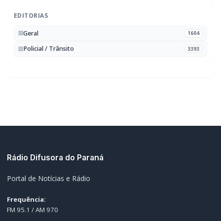
MAIS RECENTES
VER TODAS
Briga de bar com faca e facão deixa homem gravemente
01
ferido na cabeça e autor é preso pela PM em Marechal
Rondon
07/08/2026
Mais dois trechos são interditados para obras de
02
pavimentação no interior de Marechal Rondon
07/08/2026
Carro com cigarros capota em fuga da PRF na BR-163 em
03
Toledo
07/08/2026
CRAS Centro e Alvorada suspendem atendimento do Cadastro
04
Único na próxima semana
07/08/2026
Guarda Municipal recupera caminhonete furtada durante
05
acompanhamento em Guaíra
07/08/2026