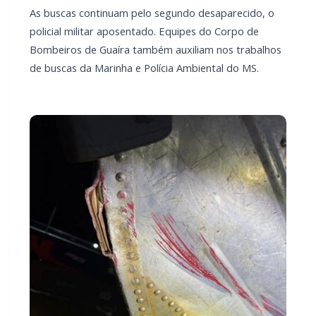
do barco com uma boia de sinalização.
Os pertences dos pescadores, incluindo a arma do policial
aposentado, foram recolhidas pelas autoridades, que
iniciaram as buscas pelos dois amigos.
Na manhã deste sábado (28), um corpo foi encontrado na
margem paraguaia do Rio Paraná, próximo à balsa em Salto
del Guairá, fronteira com Guaíra (PR). O corpo foi recolhido
pela Marinha do Paraguai, sendo identificado como Jair
Soave, de 53 anos, morador do distrito de Concórdia do
Oeste, em Toledo.
As buscas continuam pelo segundo desaparecido, o policial
militar aposentado. Equipes do Corpo de Bombeiros de
Guaíra também auxiliam nos trabalhos de buscas da
Marinha e Polícia Ambiental do MS.