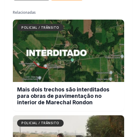
PARCEIRO
Você quer ter um site profissional para o seu portal de
notícias?
Com a I3 Web Services, seu portal ganha desempenho, estabilidade e
suporte especializado para publicar com confiança e escalar sua
audiência.
RECURSOS DIFERENCIAIS
Site profissional para portal de notícias
Envios automatizados em mídias sociais
Falar com I3
Compartilhar
Facebook
Twitter
WhatsApp
Relacionadas