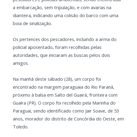
Um grave acidente com embarcação foi registrado na noite
de sexta-feira (27), nas águas do Rio Paraná, região do
Porto Izabel, em Mundo Novo (MS). As vítimas foram um
policial militar aposentado e um amigo, ambos moradores
de Toledo.
Conforme as informações da Polícia Ambiental do MS e da
Marinha do Brasil, saíram do Porto Izabel para pescar na
quinta-feira e não retornaram mais.
Já na sexta-feira, buscas foram realizadas por pescadores e
policiais ambientais, sendo encontrada a embarcação, sem
tripulação, e com avarias na dianteira, indicando uma colisão