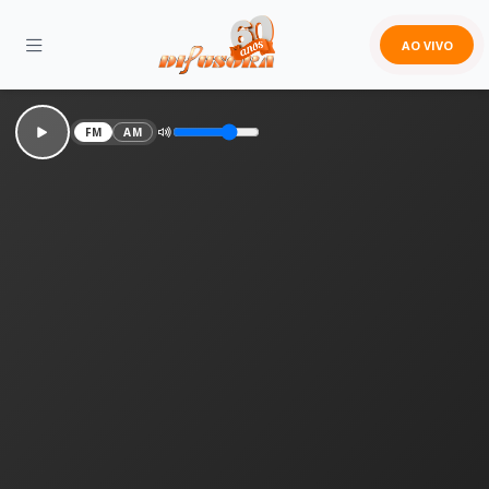
AO VIVO
FM
AM