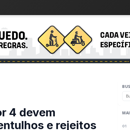
BU
or 4 devem
MAI
entulhos e rejeitos
01