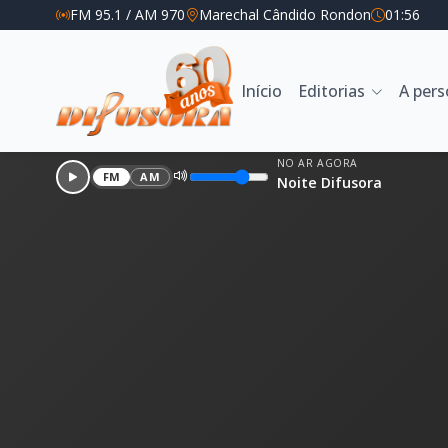
FM 95.1 / AM 970
Marechal Cândido Rondon
01:56
Início
Editorias
A per
NO AR AGORA
FM
AM
Noite Difusora