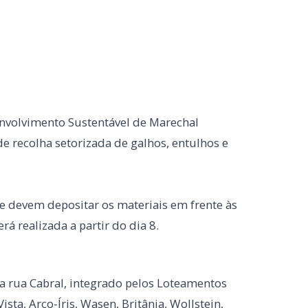
senvolvimento Sustentável de Marechal
recolha setorizada de galhos, entulhos e
ue devem depositar os materiais em frente às
rá realizada a partir do dia 8.
 a rua Cabral, integrado pelos Loteamentos
a Vista, Arco-Íris, Wasen, Britânia, Wollstein,
 Freitag, Florença, Vale Verde, Müller,
l, Nascente, Santa Felicidade, Girassol,
to Seguro, Caminhos do Sol, Parque das Acácias,