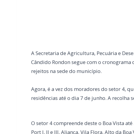
A Secretaria de Agricultura, Pecuária e De
Cândido Rondon segue com o cronograma de 
rejeitos na sede do município.
Agora, é a vez dos moradores do setor 4, q
residências até o dia 7 de junho. A recolha se
O setor 4 compreende deste o Boa Vista até
Port I, II e III, Aliança, Vila Flora, Alto da Bo
Flamengo, Guarani, Berwanger, Mess, Krüger,
Hanusch, Renascer, Independente, Von Borste
Trentini, Tirolesa, União, Bela Vista II, Por
Dona Íris e Jardim Botânico.