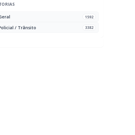
TORIAS
Geral
1592
Policial / Trânsito
3382