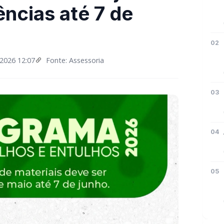
ências até 7 de
02
2026 12:07
Fonte: Assessoria
03
04
05