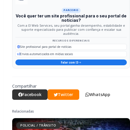
POLICIAL / TRÂNSITO
Mulher é espancada com fio elétrico e
sofre graves ferimentos nos olhos em
Marechal Rondon
POLICIAL / TRÂNSITO