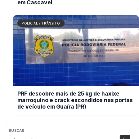
ABEC realiza bazar social gratuito nesta sexta-feira em
01
Marechal Rondon
06/08/2026
4º Bazar Beneficente do Colégio Frentino Sackser acontece
02
nesta sexta e sábado
06/08/2026
Mulher é espancada com fio elétrico e sofre graves ferimentos
03
nos olhos em Marechal Rondon
06/08/2026
Marechal Cândido Rondon desenvolve ações alusivas à
04
campanha Agosto Lilás
06/08/2026
Homem agride esposa e foge após ser flagrado com
05
mensagens de traição no celular em Marechal Rondon
06/08/2026
EDITORIAS
Geral
1597