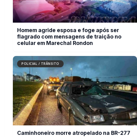
POLICIAL / TRÂNSITO
PRF descobre mais de 25 kg de haxixe
marroquino e crack escondidos nas
portas de veículo em Guaíra (PR)
BUSCAR
MAIS RECENTES
VER TODAS