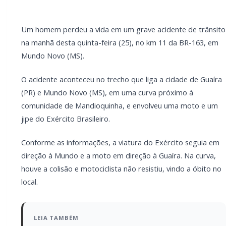
LEIA TAMBÉM
Mulher é espancada com fio elétrico e
sofre graves ferimentos nos olhos em
Marechal Rondon
Homem agride esposa e foge após ser
flagrado com mensagens de traição no
celular em Marechal Rondon
O homem seria morador de Mundo Novo e seguia
para um sítio no momento do acidente. Não há
informações sobre feridos na viatura do Exército.
Equipes da PRF e Motiva Pantanal atenderam a
ocorrência. As dinâmicas do acidente são apuradas
pelas autoridades competentes.