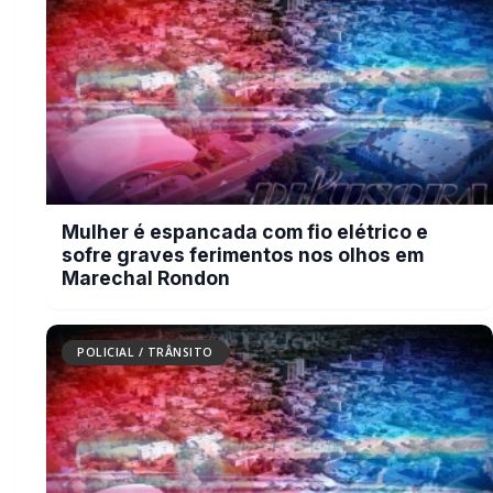
Homem agride esposa e foge após ser
flagrado com mensagens de traição
no celular em Marechal Rondon
POLICIAL / TRÂNSITO
Caminhoneiro morre atropelado na
BR-277 em Cascavel