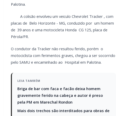
autor é preso pela PM em Marechal Rondon
Mais dois trechos são interditados para
obras de pavimentação no interior de
Marechal Rondon
Ele não resistiu e acabou falecendo.
PARCEIRO
Você quer ter um site profissional para o seu
portal de notícias?
Com a I3 Web Services, seu portal ganha desempenho,
estabilidade e suporte especializado para publicar com
confiança e escalar sua audiência.
RECURSOS DIFERENCIAIS
Site profissional para portal de notícias
Envios automatizados em mídias sociais
Falar com I3