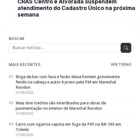
CRAS Centro e Alvorada suspendem atendimento do Cadastro
04
Único na próxima semana
07/08/2026
Guarda Municipal recupera caminhonete furtada durante
05
acompanhamento em Guaíra
07/08/2026
EDITORIAS
Geral
1604
Policial / Trânsito
3393