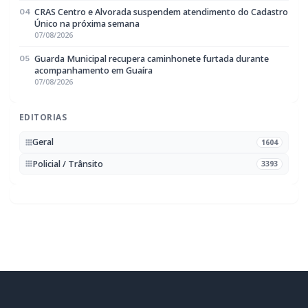
Rádio Difusora do Paraná
Portal de Notícias e Rádio
Frequência:
FM 95.1 / AM 970
Marechal Cândido Rondon, PR
Navegação
Notícias
Ao Vivo
Programação
Podcasts
Sobre Nós
Nossa Equipe
Editorias