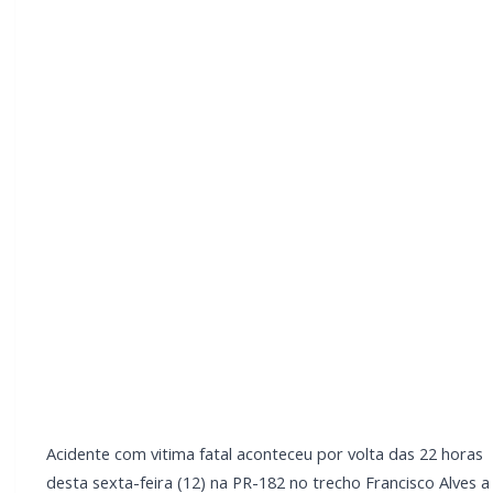
horas desta sexta-feira (12) na PR-182 no trecho
Francisco Alves a Palotina.
A colisão envolveu um veiculo Chevrolet Tracker ,
com placas de Belo Horizonte - MG, conduzido
por um homem de 39 anos e uma motocicleta
Honda CG 125, placa de Pérola/PR.
O condutor da Tracker não resultou ferido, porém o
motociclista com ferimentos graves, chegou a ser
socorrido pelo SAMU e encaminhado ao Hospital em
Palotina.
LEIA TAMBÉM
Briga de bar com faca e facão deixa
homem gravemente ferido na cabeça e