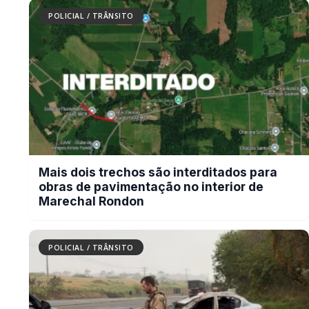
Carro com cigarros capota em fuga da
PRF na BR-163 em Toledo
GERAL