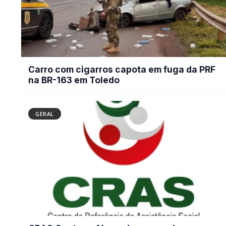
CRAS Centro e Alvorada suspendem
atendimento do Cadastro Único na
próxima semana
BUSCAR
MAIS RECENTES
VER TODAS
Briga de bar com faca e facão deixa homem gravemente
01
ferido na cabeça e autor é preso pela PM em Marechal
Rondon
07/08/2026
Mais dois trechos são interditados para obras de
02
pavimentação no interior de Marechal Rondon
07/08/2026
Carro com cigarros capota em fuga da PRF na BR-163 em
03
Toledo
07/08/2026