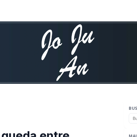
BU
 queda entre
MAI