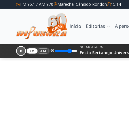
FM 95.1 / AM 970
Marechal Cândido Rondon
15:14
Início
Editorias
A per
NO AR AGORA
FM
AM
Festa Sertanejo Univers