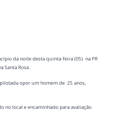
pio da noite desta quinta-feira (05) na PR
a Santa Rosa.
ilotada opor um homem de 25 anos,
 no local e encaminhado para avaliação
ra obras de pavimentação no interior de
a PRF na BR-163 em Toledo