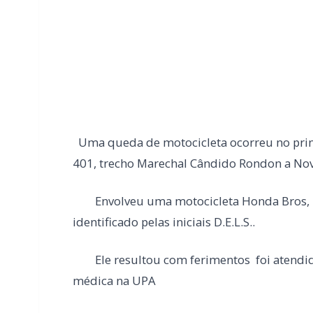
Uma queda de motocicleta ocorreu no princí
401, trecho Marechal Cândido Rondon a Nov
Envolveu uma motocicleta Honda Bros, p
identificado pelas iniciais D.E.L.S..
Ele resultou com ferimentos foi atendido
médica na UPA
LEIA TAMBÉM
Mais dois trechos são interditados pa
Marechal Rondon
Carro com cigarros capota em fuga d