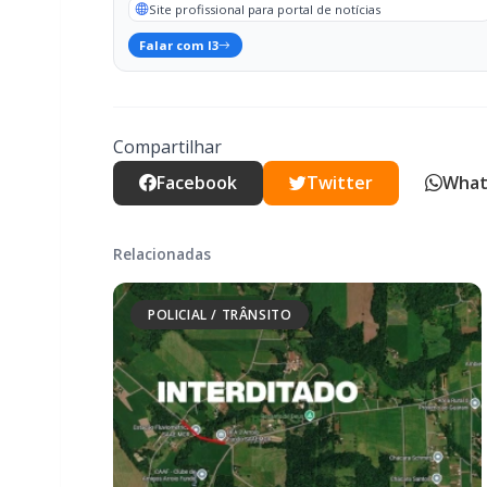
Facebook
Twitter
What
Relacionadas
POLICIAL / TRÂNSITO
Mais dois trechos são interditados para
obras de pavimentação no interior de
Marechal Rondon
POLICIAL / TRÂNSITO