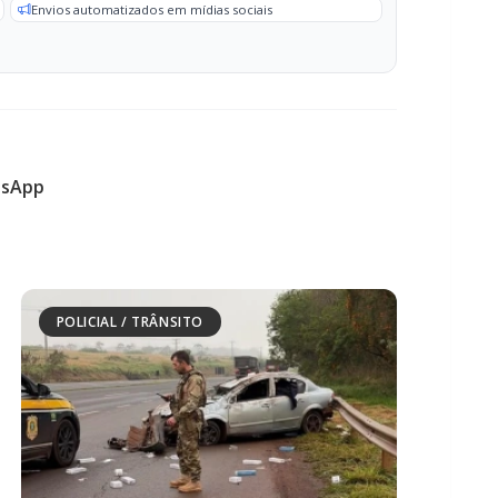
sApp
POLICIAL / TRÂNSITO
Carro com cigarros capota em fuga da
PRF na BR-163 em Toledo
POLICIAL / TRÂNSITO