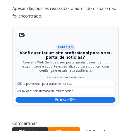
No chão, na parte externa da moradia, foi encontrada uma
blusa supostamente da vitima e um projetil de arma de
fogo.
No interior da residência , sobre uma mesa foi
encontrada uma munição intacta, calibre 38 marca CBC SPL
Treina,
Familiares relataram que o relacionamento entre autor e
vitima é recente, mas na semana anterior a mulher já havia
se queixado , afirmando ter sido agredida pelo homem,
porém não acionou a Policia e nem registrou o fato.
Apesar das buscas realizadas o autor do disparo não foi
encontrado.