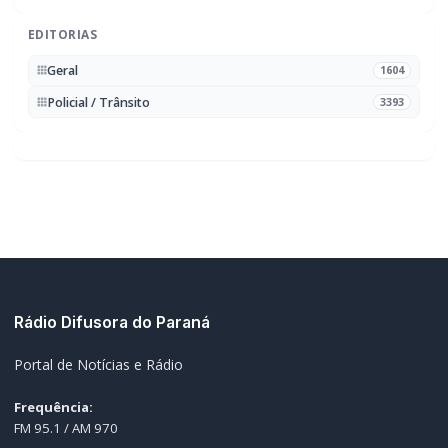
MAIS RECENTES
VER TODAS
Mais dois trechos são interditados para obras de
01
pavimentação no interior de Marechal Rondon
07/08/2026
Carro com cigarros capota em fuga da PRF na BR-163 em
02
Toledo
07/08/2026
CRAS Centro e Alvorada suspendem atendimento do Cadastro
03
Único na próxima semana
07/08/2026
Guarda Municipal recupera caminhonete furtada durante
04
acompanhamento em Guaíra
07/08/2026
Criança pede socorro na vizinha porque mãe estava sendo
05
agredida pelo padrasto
07/08/2026