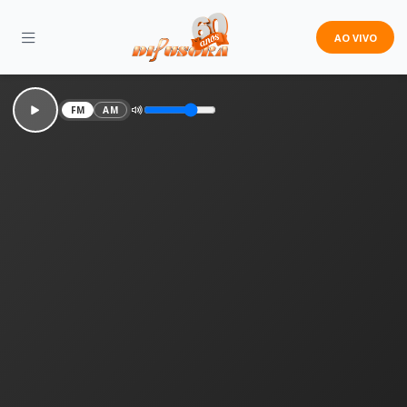
AO VIVO
FM
AM