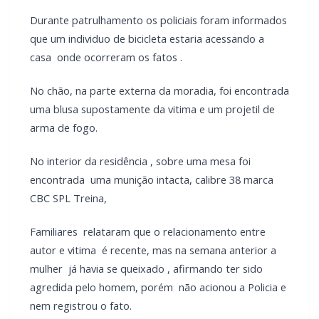
LEIA TAMBÉM
Mais dois trechos são interditados para obras de
pavimentação no interior de Marechal Rondon
Carro com cigarros capota em fuga da PRF na BR-
163 em Toledo
Foi encontrada debruçada sobre uma lixeira , pedindo
ajuda, afirmando ter sido baleada pelo seu convivente.
Após o atendimento inicial ela foi encaminhada ao Hospital
Beneficente Moacir Micheletto para atendimento médico.
Durante patrulhamento os policiais foram informados que
um individuo de bicicleta estaria acessando a casa onde
ocorreram os fatos .