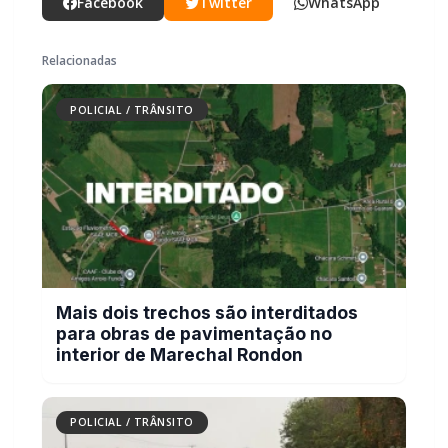
PARCEIRO
Você quer ter um site profissional para o seu portal de
notícias?
Com a I3 Web Services, seu portal ganha desempenho, estabilidade e
suporte especializado para publicar com confiança e escalar sua
audiência.
RECURSOS DIFERENCIAIS
Site profissional para portal de notícias
Envios automatizados em mídias sociais
Falar com I3
Compartilhar
Facebook
Twitter
WhatsApp
Relacionadas
POLICIAL / TRÂNSITO