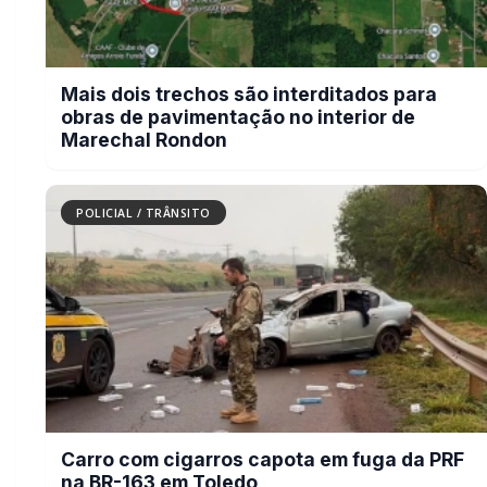
Carro com cigarros capota em fuga da
PRF na BR-163 em Toledo
POLICIAL / TRÂNSITO
Criança pede socorro na vizinha
porque mãe estava sendo agredida
pelo padrasto
POLICIAL / TRÂNSITO