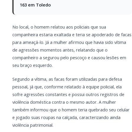
mesmo autor. A mulher também informou que o
homem teria quebrado seu celular e jogado suas
roupas na calçada, caracterizando ainda violência
patrimonial.
Diante da situação, os policiais deram voz de prisão
ao suspeito, que foi encaminhado juntamente com a
vítima para a 47ª Delegacia Regional de Polícia para os
procedimentos cabíveis. Conforme o boletim, foi
necessário o uso de algemas devido ao estado de
exaltação do homem e ao receio de fuga.
A vítima ainda relatou que ambos haviam consumido
bebida alcoólica e utilizado substância entorpecente
do tipo cocaína antes da ocorrência.