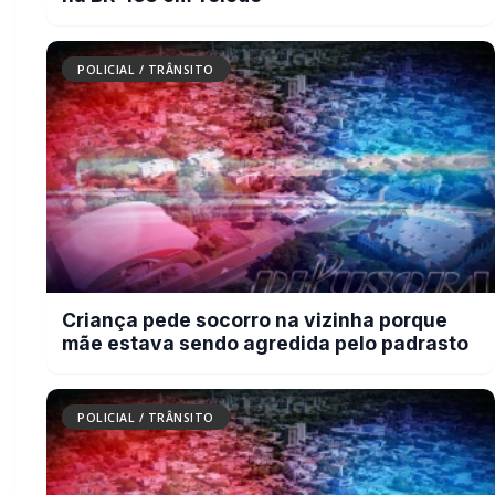
Cachorro morre com suspeita de
disparo de arma de fogo em Marechal
Cândido Rondon
BUSCAR
MAIS RECENTES
VER TODAS
Briga de bar com faca e facão deixa homem gravemente
01