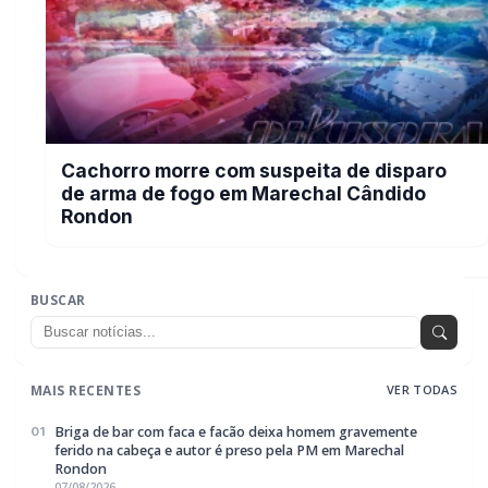
ferido na cabeça e autor é preso pela PM em Marechal
Rondon
07/08/2026
Mais dois trechos são interditados para obras de
02
pavimentação no interior de Marechal Rondon
07/08/2026
Carro com cigarros capota em fuga da PRF na BR-163 em
03
Toledo
07/08/2026
CRAS Centro e Alvorada suspendem atendimento do Cadastro
04
Único na próxima semana
07/08/2026
Guarda Municipal recupera caminhonete furtada durante
05
acompanhamento em Guaíra
07/08/2026
EDITORIAS
Geral
1604
Policial / Trânsito
3393