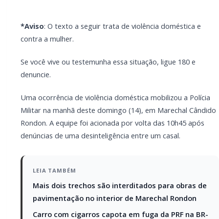
obras de pavimentação no interior de
Marechal Rondon
Carro com cigarros capota em fuga da PRF
na BR-163 em Toledo
No local, o homem relatou aos policiais que sua
companheira estaria exaltada e teria se apoderado
de facas para ameaçá-lo. Já a mulher afirmou que
havia sido vítima de agressões momentos antes,
relatando que o companheiro a segurou pelo pescoço
e causou lesões em seu braço esquerdo.
Segundo a vítima, as facas foram utilizadas para
defesa pessoal, já que, conforme relatado à equipe
policial, ela sofre agressões constantes e possui
outros registros de violência doméstica contra o