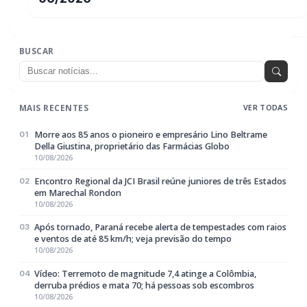
derruba prédios e mata 70; há pessoas sob escombros
10/08/2026
Caiu em golpe do Pix? Nova regra amplia rastreamento do
05
dinheiro transferido
10/08/2026
EDITORIAS
Geral
1609
Policial / Trânsito
3400
Rádio Difusora do Paraná