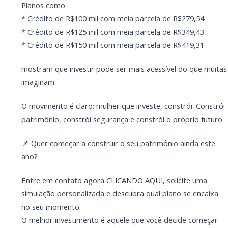
Entre em contato agora
CLICANDO AQUI
, solicite
uma simulação personalizada e descubra qual plano
se encaixa no seu momento.
O melhor investimento é aquele que você decide
começar hoje.
PARCEIRO
Você quer ter um site profissional para o seu
portal de notícias?
Com a I3 Web Services, seu portal ganha desempenho,
estabilidade e suporte especializado para publicar com
confiança e escalar sua audiência.
RECURSOS DIFERENCIAIS
Site profissional para portal de notícias
Envios automatizados em mídias sociais
Falar com I3