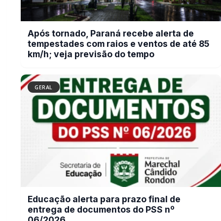
entrega de documentos do PSS nº
06/2026
BUSCAR
MAIS RECENTES
VER TODAS
Morre aos 85 anos o pioneiro e empresário Lino Beltrame
01
Della Giustina, proprietário das Farmácias Globo
10/08/2026
Encontro Regional da JCI Brasil reúne juniores de três Estados
02
em Marechal Rondon
10/08/2026
Após tornado, Paraná recebe alerta de tempestades com raios
03
e ventos de até 85 km/h; veja previsão do tempo
10/08/2026
Vídeo: Terremoto de magnitude 7,4 atinge a Colômbia,
04