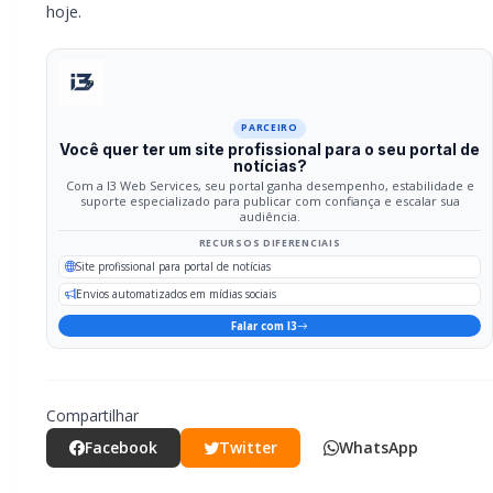
Compartilhar
Facebook
Twitter
WhatsApp
Relacionadas
GERAL
Morre aos 85 anos o pioneiro e
empresário Lino Beltrame Della
Giustina, proprietário das Farmácias
Globo