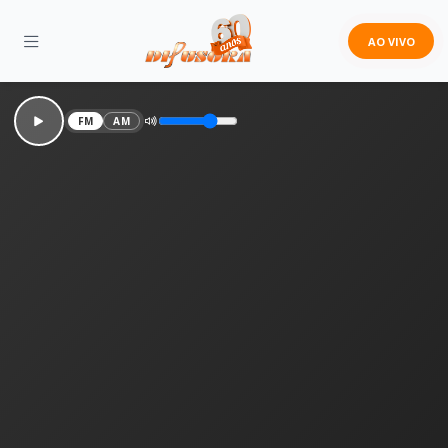
AO VIVO
FM
AM