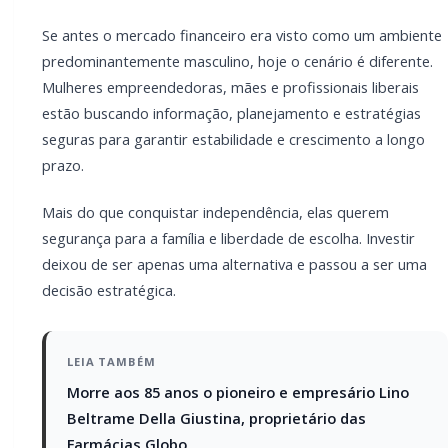
Lino Beltrame Della Giustina, proprietário
das Farmácias Globo
Encontro Regional da JCI Brasil reúne
juniores de três Estados em Marechal
Rondon
Entre as opções que vêm ganhando destaque está o
consórcio imobiliário, que permite planejamento,
organização financeira e parcelas acessíveis. Com
possibilidades como pagamento da primeira parcela
em março e a próxima apenas em maio, o modelo se
torna ainda mais atrativo para quem deseja organizar
o fluxo de caixa sem comprometer o orçamento.
Na contemplação, a mulher investidora pode utilizar o
crédito para adquirir um imóvel e ampliar seu