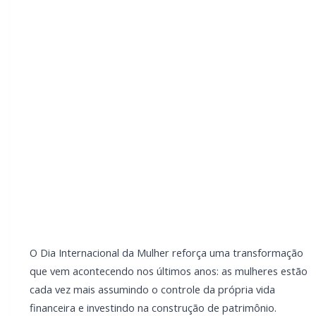
controle da própria vida financeira e investindo na
construção de patrimônio.
Se antes o mercado financeiro era visto como um
ambiente predominantemente masculino, hoje o
cenário é diferente. Mulheres empreendedoras, mães
e profissionais liberais estão buscando informação,
planejamento e estratégias seguras para garantir
estabilidade e crescimento a longo prazo.
Mais do que conquistar independência, elas querem
segurança para a família e liberdade de escolha.
Investir deixou de ser apenas uma alternativa e
passou a ser uma decisão estratégica.
LEIA TAMBÉM
Morre aos 85 anos o pioneiro e empresário