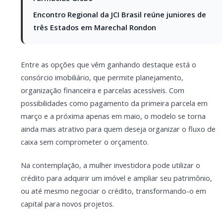
patrimônio, ou até mesmo negociar o crédito,
transformando-o em capital para novos projetos.
Planos como:
* Crédito de R$100 mil com meia parcela de R$279,54
* Crédito de R$125 mil com meia parcela de R$349,43
* Crédito de R$150 mil com meia parcela de R$419,31
mostram que investir pode ser mais acessível do que
muitas imaginam.
O movimento é claro: mulher que investe, constrói.
Constrói patrimônio, constrói segurança e constrói o
próprio futuro.
📌 Quer começar a construir o seu patrimônio ainda
este ano?