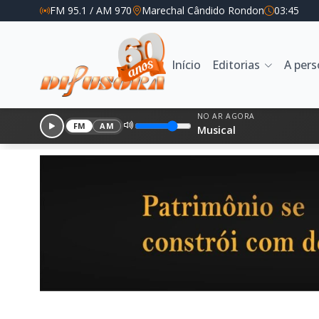
FM 95.1 / AM 970
Marechal Cândido Rondon
03:45
Início
Editorias
A per
NO AR AGORA
FM
AM
Musical