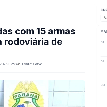
BU
das com 15 armas
MAI
 rodoviária de
01
02
2026 07:58
Fonte: Catve
03