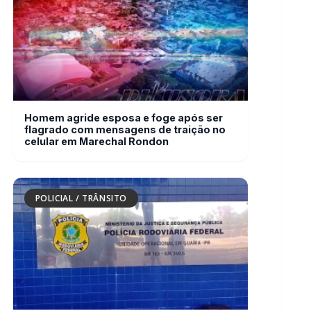
Homem agride esposa e foge após ser
flagrado com mensagens de traição no
celular em Marechal Rondon
POLICIAL / TRÂNSITO
PRF descobre mais de 25 kg de haxixe
marroquino e crack escondidos nas
portas de veículo em Guaíra (PR)