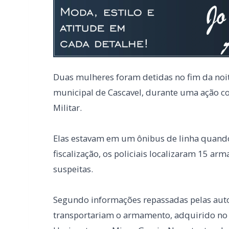
Duas mulheres foram detidas no fim da noite
municipal de Cascavel, durante uma ação conj
Militar.
Elas estavam em um ônibus de linha quando
fiscalização, os policiais localizaram 15 a
suspeitas.
Segundo informações repassadas pelas aut
transportariam o armamento, adquirido no P
Horizonte, em Minas Gerais. No entanto, e
serviço.
As duas foram encaminhadas, juntamente c
da Polícia Civil de Cascavel, onde permanece