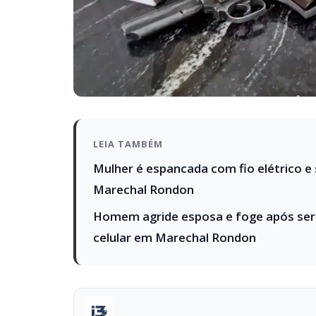
LEIA TAMBÉM
Mulher é espancada com fio elétrico e
Marechal Rondon
Homem agride esposa e foge após ser
celular em Marechal Rondon
PARCEIRO
Você quer ter um site profissional para
Com a I3 Web Services, seu portal ganha desempenho, 
confiança e escalar sua audiência.
RECURSOS DIFERENCIAIS