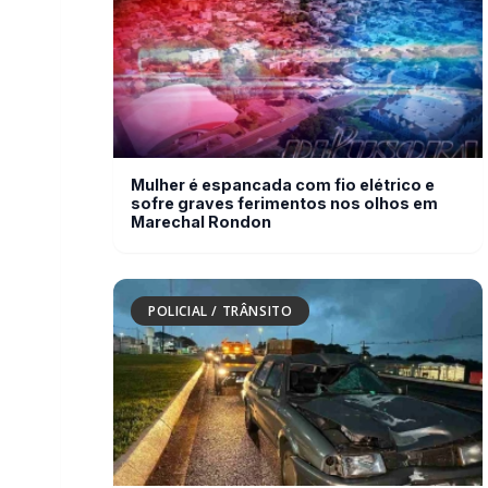
Mulher é espancada com fio elétrico e
sofre graves ferimentos nos olhos em
Marechal Rondon
POLICIAL / TRÂNSITO
Caminhoneiro morre atropelado na BR-
277 em Cascavel