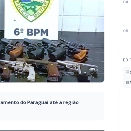
04
05
EDI
mamento do Paraguai até a região