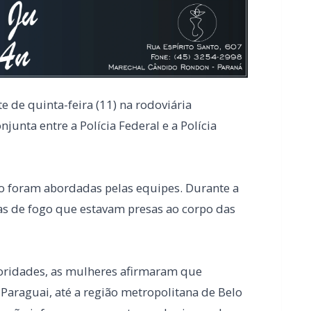
 de quinta-feira (11) na rodoviária
unta entre a Polícia Federal e a Polícia
 foram abordadas pelas equipes. Durante a
rmas de fogo que estavam presas ao corpo das
oridades, as mulheres afirmaram que
araguai, até a região metropolitana de Belo
las não informaram quanto receberiam pelo
om as armas apreendidas, para a Delegacia
m à disposição da Justiça.