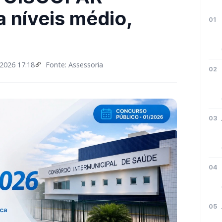
 níveis médio,
01
2026 17:18
Fonte: Assessoria
02
03
04
05