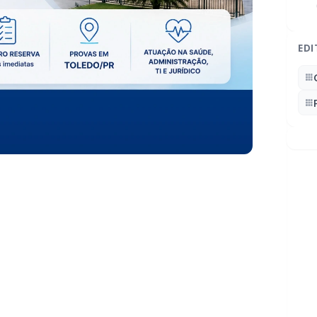
EDI
Oeste do Paraná (CISCOPAR) publicou o edital
a de 13 vagas imediatas, além de formação de