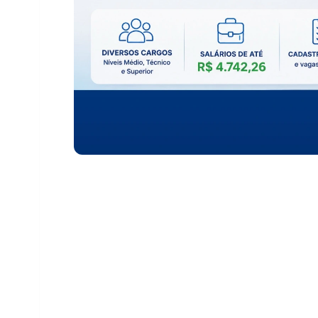
O Consórcio Intermunicipal de Saúde Costa 
do Concurso Público nº 01/2026, com ofert