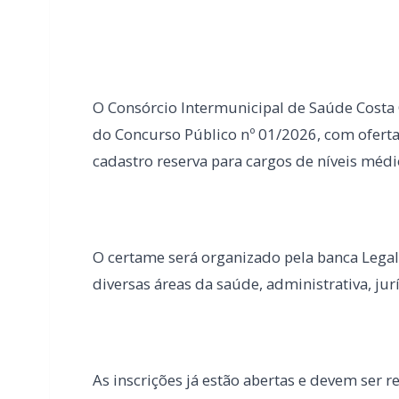
cadastro reserva para cargos de níveis médio
O certame será organizado pela banca Lega
diversas áreas da saúde, administrativa, jur
As inscrições já estão abertas e devem ser r
oficial da organizadora (legalleconcursos.co
inscrição variam entre R$ 50 e R$ 100, conf
pretendido.