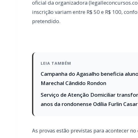
LEIA TAMBÉM
Campanha do Agasalho beneficia alunos
Marechal Cândido Rondon
Serviço de Atenção Domiciliar transfo
anos da rondonense Odília Furlin Casa
As provas estão previstas para acontecer no
Entre os cargos disponíveis para candidatos
administrativo, auxiliar em saúde bucal, t
técnico em informática, técnico em laborató