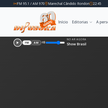
FM 95.1 / AM 970
Marechal Cândido Rondon
22:45
Início
Editorias
A per
NO AR AGORA
FM
AM
Show Brasil