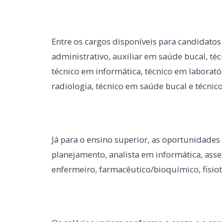
radiologia, técnico em saúde bucal e técnic
Já para o ensino superior, as oportunidades
planejamento, analista em informática, asses
enfermeiro, farmacêutico/bioquímico, fisiot
Os salários variam conforme o cargo e a carg
A seleção será realizada por meio de prova t
classificatório.