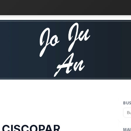
BU
o CISCOPAR
MAI