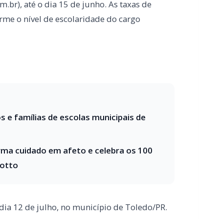
 e famílias de escolas municipais de
rma cuidado em afeto e celebra os 100
rotto
 dia 12 de julho, no município de Toledo/PR.
 com ensino médio e técnico estão: assistente
écnico em enfermagem, técnico em farmácia,
rio, técnico em prótese dentária, técnico em