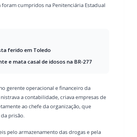
te e mata casal de idosos na BR-277
o gerente operacional e financeiro da
inistrava a contabilidade, criava empresas de
retamente ao chefe da organização, que
da prisão.
is pelo armazenamento das drogas e pela
homens foram presos em flagrante por
eenderam porções de cocaína e maconha,