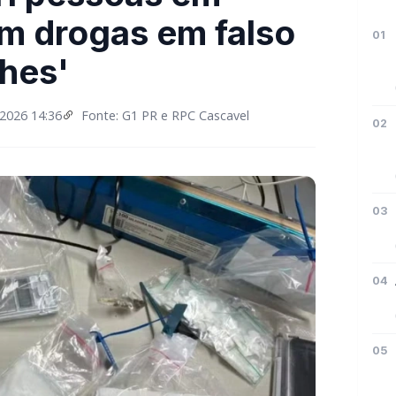
m drogas em falso
01
ches'
2026 14:36
Fonte: G1 PR e RPC Cascavel
02
03
04
05