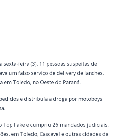
 sexta-feira (3), 11 pessoas suspeitas de
va um falso serviço de delivery de lanches,
a em Toledo, no Oeste do Paraná.
 pedidos e distribuía a droga por motoboys
ma.
ção Top Fake e cumpriu 26 mandados judiciais,
sões, em Toledo, Cascavel e outras cidades da
foram cumpridos na Penitenciária Estadual
ta ferido em Toledo