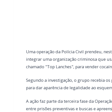
Uma operação da Polícia Civil prendeu, nesta
integrar uma organização criminosa que usa
chamado "Top Lanches", para vender cocaín
Segundo a investigação, o grupo recebia os
para dar aparência de legalidade ao esque
A ação faz parte da terceira fase da Opera
entre prisões preventivas e buscas e apreen
região. Quatro mandados de busca também 
de Cascavel.
LEIA TAMBÉM
Capotamento na BR-163 deixa motoris