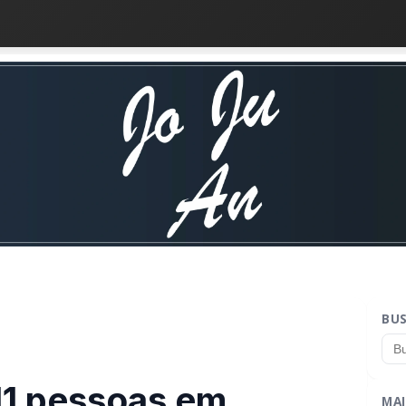
BU
11 pessoas em
MAI