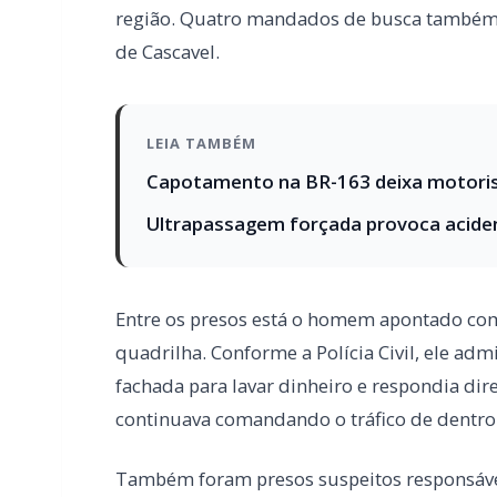
Ultrapassagem forçada provoca aciden
Entre os presos está o homem apontado com
quadrilha. Conforme a Polícia Civil, ele adm
fachada para lavar dinheiro e respondia di
continuava comandando o tráfico de dentro 
Também foram presos suspeitos responsáve
logística das entregas.
Além dos alvos dos mandados, outros três 
armazenar entorpecentes. Os policiais apr
muitas delas fracionadas para venda.