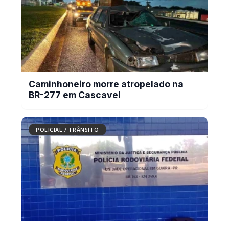
Caminhoneiro morre atropelado na
BR-277 em Cascavel
POLICIAL / TRÂNSITO
PRF descobre mais de 25 kg de haxixe
marroquino e crack escondidos nas
portas de veículo em Guaíra (PR)