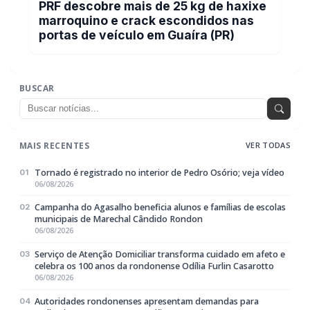
BUSCAR
MAIS RECENTES
VER TODAS
Tornado é registrado no interior de Pedro Osório; veja vídeo
01
06/08/2026
Campanha do Agasalho beneficia alunos e famílias de escolas
02
municipais de Marechal Cândido Rondon
06/08/2026
Serviço de Atenção Domiciliar transforma cuidado em afeto e
03
celebra os 100 anos da rondonense Odília Furlin Casarotto
06/08/2026
Autoridades rondonenses apresentam demandas para
04
melhorias na BR-163 em reunião com a Via Campos
06/08/2026
Neste Dia dos Pais, o maior presente pode ser um futuro mais
05
seguro para toda a família