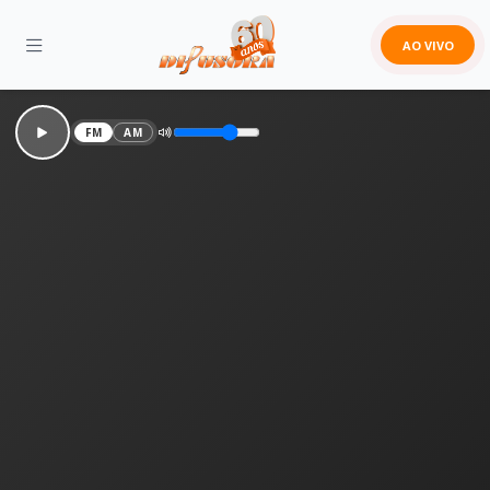
AO VIVO
FM
AM