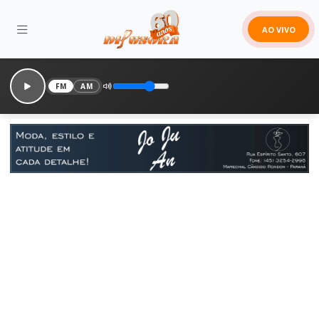
AO VIVO
FM
AM