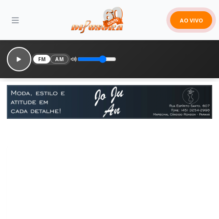
AO VIVO
FM
AM