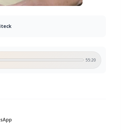
iteck
55:20
sApp