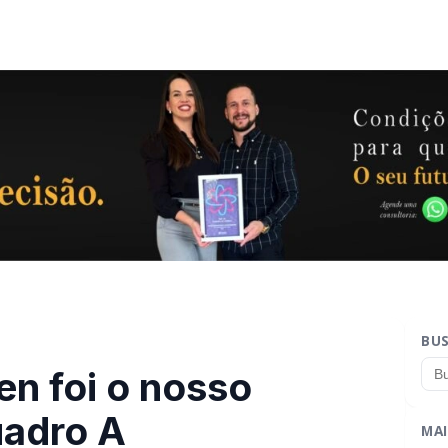
BU
en foi o nosso
uadro A
MAI