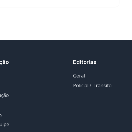
ção
Editorias
Geral
Policial / Trânsito
ação
s
uipe