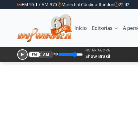
FM 95.1 / AM 970
Marechal Cândido Rondon
22:42
Início
Editorias
A per
NO AR AGORA
FM
AM
Show Brasil