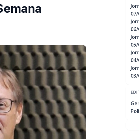
 Semana
Jor
07/
Jor
06/
Jor
05/
Jor
04/
Jor
03/
EDI
Ger
Pol