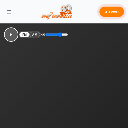
AO VIVO
FM
AM