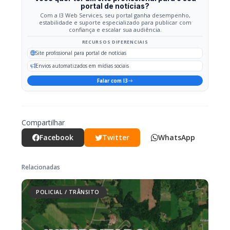
portal de notícias?
Com a I3 Web Services, seu portal ganha desempenho,
estabilidade e suporte especializado para publicar com
confiança e escalar sua audiência.
RECURSOS DIFERENCIAIS
Site profissional para portal de notícias
Envios automatizados em mídias sociais
Falar com I3
Compartilhar
Facebook
Twitter
WhatsApp
Relacionadas
POLICIAL / TRÂNSITO