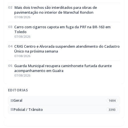
Mais dois trechos são interditados para obras de
02
pavimentação no interior de Marechal Rondon
07/08/2026
Carro com cigarros capota em fuga da PRF na BR-163 em
03
Toledo
07/08/2026
CRAS Centro e Alvorada suspendem atendimento do Cadastro
04
Único na próxima semana
07/08/2026
Guarda Municipal recupera caminhonete furtada durante
05
acompanhamento em Guaíra
07/08/2026
EDITORIAS
Geral
1604
Policial / Trânsito
3393