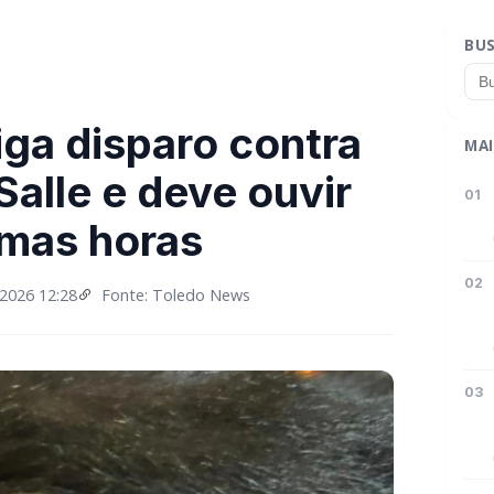
BU
tiga disparo contra
MAI
Salle e deve ouvir
01
imas horas
02
2026 12:28
Fonte: Toledo News
03