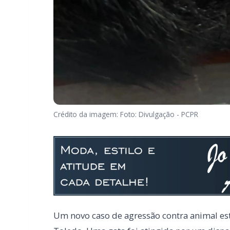
Crédito da imagem: Foto: Divulgação - PCPR
Um novo caso de agressão contra animal está
Toledo. Uma gata foi atingida por um dispar
caso já tem suspeito identificado. As info
chefe da 20ª Subdivisão Policial de Toledo 