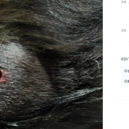
04
05
EDI