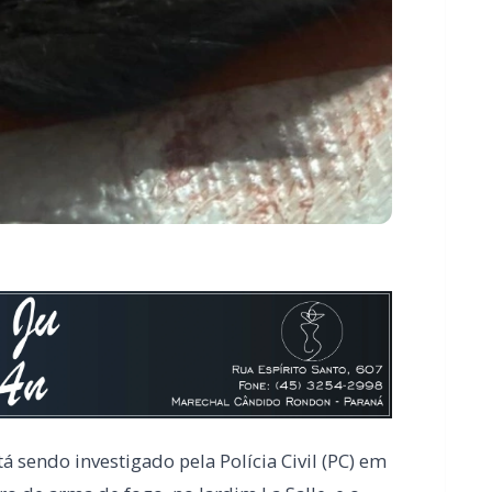
 sendo investigado pela Polícia Civil (PC) em
o de arma de fogo, no Jardim La Salle, e o
rmações foram confirmadas pelo delegado-
(20ª SDP), Alexandre Macorin.