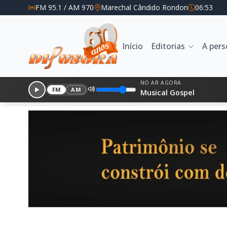
FM 95.1 / AM 970
Marechal Cândido Rondon
06:53
Início
Editorias
A per
NO AR AGORA
FM
AM
Musical Gospel