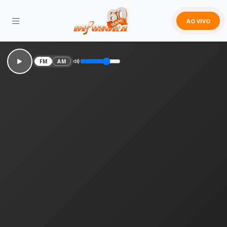
AO VIVO
FM
AM