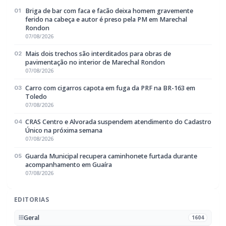
Briga de bar com faca e facão deixa homem gravemente
01
ferido na cabeça e autor é preso pela PM em Marechal
Rondon
07/08/2026
Mais dois trechos são interditados para obras de
02
pavimentação no interior de Marechal Rondon
07/08/2026
Carro com cigarros capota em fuga da PRF na BR-163 em
03
Toledo
07/08/2026
CRAS Centro e Alvorada suspendem atendimento do Cadastro
04
Único na próxima semana
07/08/2026
Guarda Municipal recupera caminhonete furtada durante
05
acompanhamento em Guaíra
07/08/2026
EDITORIAS
Geral
1604