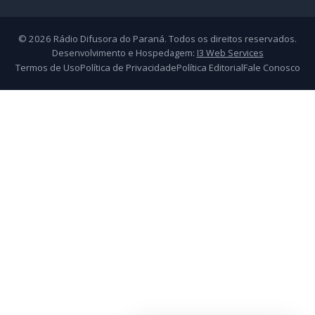
© 2026 Rádio Difusora do Paraná. Todos os direitos reservados.
Desenvolvimento e Hospedagem:
I3 Web Services
Termos de Uso
Política de Privacidade
Política Editorial
Fale Conosco