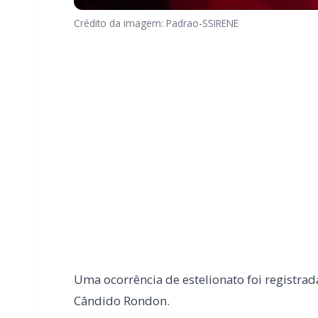
Crédito da imagem: Padrao-SSIRENE
Uma ocorrência de estelionato foi registrad
Cândido Rondon.
A situação foi atendida por uma equipe da P
por volta das 19h30.
No local, o solicitante relatou aos policiai
aplicado pela internet.