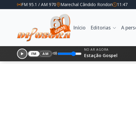
FM 95.1 / AM 970
Marechal Cândido Rondon
11:47
Início
Editorias
A per
NO AR AGORA
FM
AM
Estação Gospel