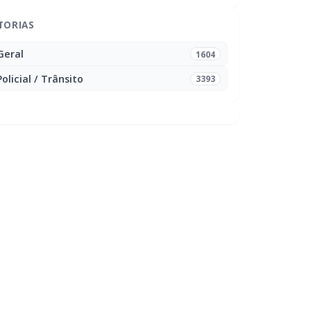
TORIAS
Geral
1604
Policial / Trânsito
3393