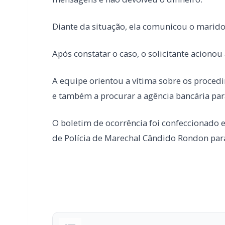
e também a procurar a agência bancária para
O boletim de ocorrência foi confeccionado 
de Polícia de Marechal Cândido Rondon para
PARCEIRO
Você quer ter um site profissional para
Com a I3 Web Services, seu portal ganha desempenho, 
confiança e escalar sua audiência.
RECURSOS DIFERENCIAIS