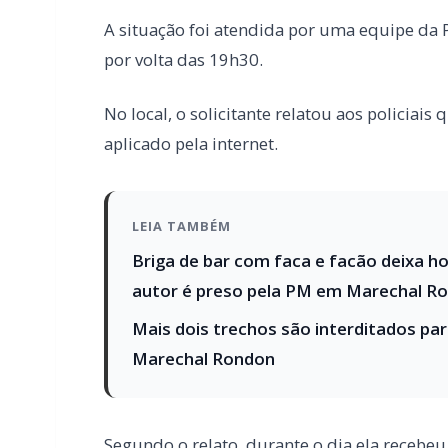
LEIA TAMBÉM
Briga de bar com faca e facão deixa 
autor é preso pela PM em Marechal R
Mais dois trechos são interditados pa
Marechal Rondon
Segundo o relato, durante o dia ela receb
contato identificado como “plataforma form
De acordo com as informações, o suposto i
vantajosos.