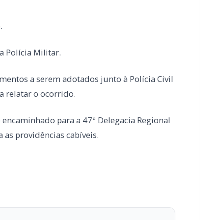
 relatar o ocorrido.
e encaminhado para a 47ª Delegacia Regional
 as providências cabíveis.
 o seu portal de notícias?
estabilidade e suporte especializado para publicar com