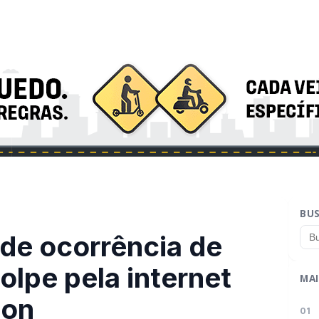
BU
ende ocorrência de
olpe pela internet
MAI
don
01