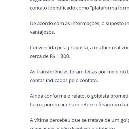
Convencida pela proposta, a mulher realizou 
cerca de R$ 1.800.
As transferências foram feitas por meio do 
contas indicadas pelo contato.
Ainda conforme o relato, o golpista promet
lucro, porém nenhum retorno financeiro foi 
A vítima percebeu que se tratava de um go
mensagens e não devolveu o dinheiro.
Diante da situação, ela comunicou o marido
Após constatar o caso, o solicitante acionou a
A equipe orientou a vítima sobre os procedi