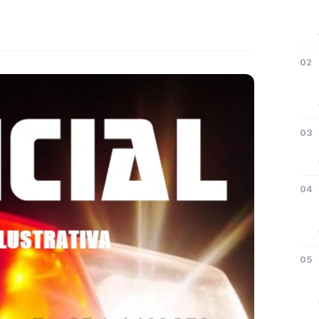
02
03
04
05