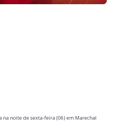
a na noite de sexta-feira (06) em Marechal
olícia Militar após acionamento da central
s que sua esposa havia sido vítima de um golpe