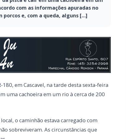
r da pista e cair em uma cachoeira em um
e acordo com as informações apuradas no
 porcos e, com a queda, alguns […]
-180, em Cascavel, na tarde desta sexta-feira
r em uma cachoeira em um rio à cerca de 200
local, o caminhão estava carregado com
não sobreviveram. As circunstâncias que
as.
o motorista. O caminhoneiro recebeu
PA Veneza. Em termos populares, é possível