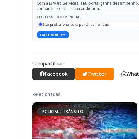
Compartilhar
Facebook
Twitter
What
Relacionadas
POLICIAL / TRÂNSITO
Mulher é espancada com fio elétrico e
sofre graves ferimentos nos olhos em
Marechal Rondon