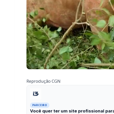
Reprodução CGN
PARCEIRO
Você quer ter um site profissional para
Com a I3 Web Services, seu portal ganha desempenho, 
confiança e escalar sua audiência.
RECURSOS DIFERENCIAIS
Site profissional para portal de notícias
Falar com I3