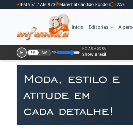
FM 95.1 / AM 970
Marechal Cândido Rondon
22:59
Início
Editorias
A per
NO AR AGORA
FM
AM
Show Brasil