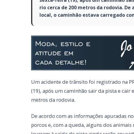
sexta-feira (19), após um caminhão sai
rio cerca de 200 metros da rodovia. D
local, o caminhão estava carregado com
Um acidente de trânsito foi registrado na PR
(19), após um caminhão sair da pista e cai
metros da rodovia.
De acordo com as informações apuradas no 
porcos e, com a queda, alguns dos animais 
levaram à saída de pista ainda serão apurad
O Siate foi acionado para prestar socorro a
atendimento no local e foi encaminhado à U
dizer que o motorista “nasceu de novo”.