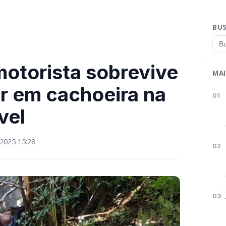
BU
otorista sobrevive
MAI
r em cachoeira na
01
vel
2025 15:28
02
03