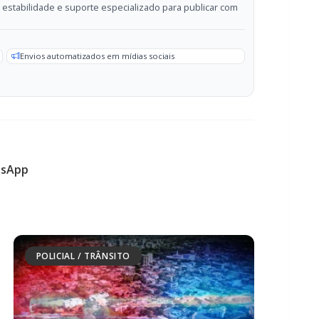
sApp
POLICIAL / TRÂNSITO
Homem agride esposa e foge após ser
flagrado com mensagens de traição no
celular em Marechal Rondon