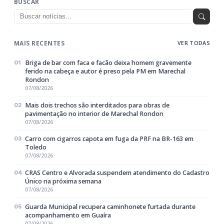
MAIS RECENTES
VER TODAS
Briga de bar com faca e facão deixa homem gravemente
01
ferido na cabeça e autor é preso pela PM em Marechal
Rondon
07/08/2026
Mais dois trechos são interditados para obras de
02
pavimentação no interior de Marechal Rondon
07/08/2026
Carro com cigarros capota em fuga da PRF na BR-163 em
03
Toledo
07/08/2026
CRAS Centro e Alvorada suspendem atendimento do Cadastro
04
Único na próxima semana
07/08/2026
Guarda Municipal recupera caminhonete furtada durante
05
acompanhamento em Guaíra
07/08/2026
EDITORIAS