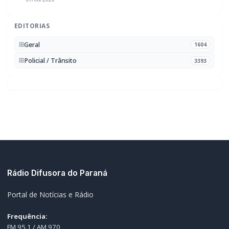
Geral
1604
Policial / Trânsito
3393
Rádio Difusora do Paraná
Portal de Notícias e Rádio
Frequência:
FM 95.1 / AM 970
Marechal Cândido Rondon, PR
Navegação