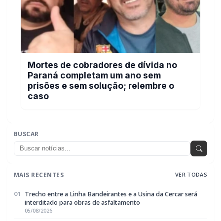
Mortes de cobradores de dívida no
Paraná completam um ano sem
prisões e sem solução; relembre o
caso
BUSCAR
MAIS RECENTES
VER TODAS
Trecho entre a Linha Bandeirantes e a Usina da Cercar será
01
interditado para obras de asfaltamento
05/08/2026
INMET monitora a possível formação de um ciclone bomba
02
entre Argentina, Uruguai, Sul do Brasil e Oceano Atlântico
05/08/2026
Incêndio destrói residência próxima ao Hospital Veterinário
03