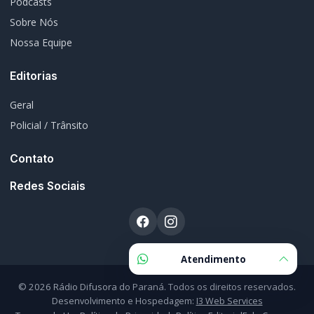
Editorias
Geral
Policial / Trânsito
Contato
Redes Sociais
© 2026 Rádio Difusora do Paraná. Todos os direitos reservados.
Desenvolvimento e Hospedagem:
I3 Web Services
Termos de Uso
Política de Privacidade
Política Editorial
Fale Conosco
Atendimento