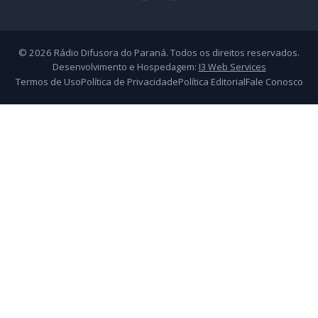
© 2026 Rádio Difusora do Paraná. Todos os direitos reservados.
Desenvolvimento e Hospedagem:
I3 Web Services
Termos de Uso
Política de Privacidade
Política Editorial
Fale Conosco