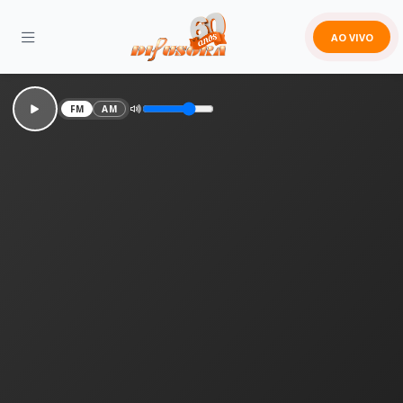
AO VIVO
FM
AM