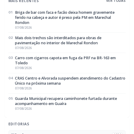
MAIS RECENTES
VER TODAS
Briga de bar com faca e facão deixa homem gravemente
01
ferido na cabeça e autor é preso pela PM em Marechal
Rondon
07/08/2026
Mais dois trechos são interditados para obras de
02
pavimentação no interior de Marechal Rondon
07/08/2026
Carro com cigarros capota em fuga da PRF na BR-163 em
03
Toledo
07/08/2026
CRAS Centro e Alvorada suspendem atendimento do Cadastro
04
Único na próxima semana
07/08/2026
Guarda Municipal recupera caminhonete furtada durante
05
acompanhamento em Guaíra
07/08/2026
EDITORIAS