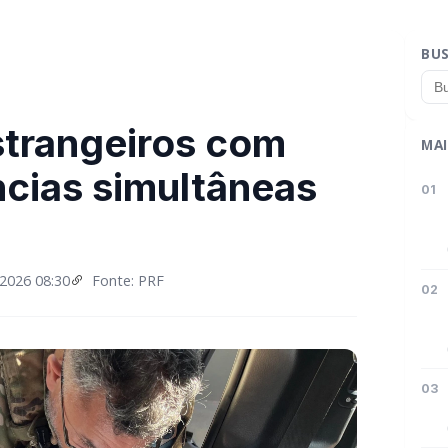
BU
strangeiros com
MAI
cias simultâneas
01
2026 08:30
Fonte: PRF
02
03