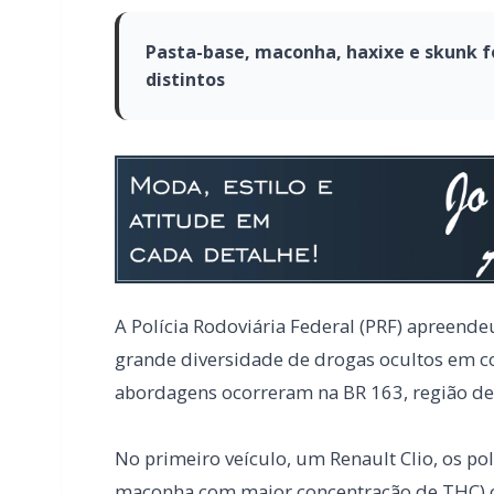
Pasta-base, maconha, haxixe e skunk f
distintos
A Polícia Rodoviária Federal (PRF) apreende
grande diversidade de drogas ocultos em c
abordagens ocorreram na BR 163, região de 
No primeiro veículo, um Renault Clio, os po
maconha com maior concentração de THC) oc
estrangeiros, um venezuelano e um colombi
Quase simultaneamente, um Kia Sorento co
assoalho e no painel do automóvel, a equipe