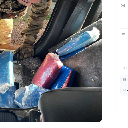
04
05
EDI