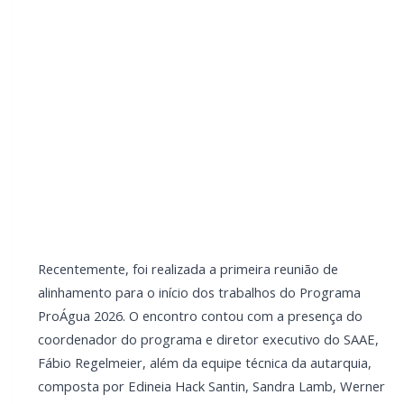
SAAE, Fábio Regelmeier, além da equipe técnica da
autarquia, composta por Edineia Hack Santin, Sandra
Lamb, Werner Cabelho e Scheila Grehs; do secretário
municipal de Educação, João Klein; e de demais
integrantes da secretaria, Renato Romero e Sandra
Wissmann.
Entre os assuntos abordados estiveram o novo
formato do programa, a ampliação dos brindes, a
definição de um novo local para as palestras e a
realização da trilha ecológica. Neste ano, o programa
passará a ocorrer a partir do segundo semestre, com
formatura prevista para o dia 4 de dezembro.
Direcionado aos alunos dos 3º anos do Ensino
Fundamental, o ProÁgua é um programa educacional
de grande relevância, que contempla ações
pedagógicas voltadas à preservação da água,