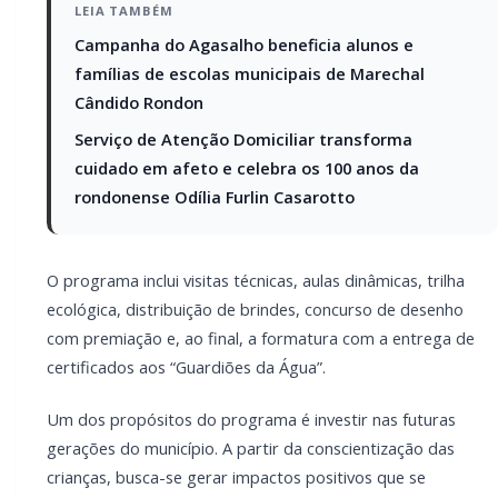
Um dos propósitos do programa é investir nas
futuras gerações do município. A partir da
conscientização das crianças, busca-se gerar
impactos positivos que se estendem às famílias e à
comunidade, fortalecendo hábitos sustentáveis nos
lares, estimulando o cuidado com o meio ambiente e
a redução do desperdício de água, contribuindo para
a preservação dos recursos hídricos e assegurando
qualidade de vida para as atuais e futuras gerações.
PARCEIRO
Você quer ter um site profissional para o seu
portal de notícias?
Com a I3 Web Services, seu portal ganha desempenho,
estabilidade e suporte especializado para publicar com
confiança e escalar sua audiência.