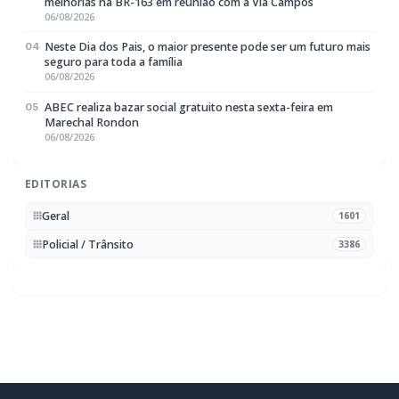
Rádio Difusora do Paraná
Portal de Notícias e Rádio
Frequência:
FM 95.1 / AM 970
Marechal Cândido Rondon, PR
Navegação
Notícias
Ao Vivo
Programação
Podcasts