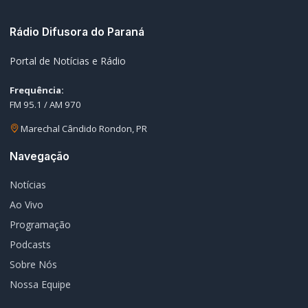
Sobre Nós
Nossa Equipe
Editorias
Geral
Policial / Trânsito
Contato
Redes Sociais
© 2026 Rádio Difusora do Paraná. Todos os direitos reservados.
Desenvolvimento e Hospedagem:
I3 Web Services
Termos de Uso
Política de Privacidade
Política Editorial
Fale Conosco