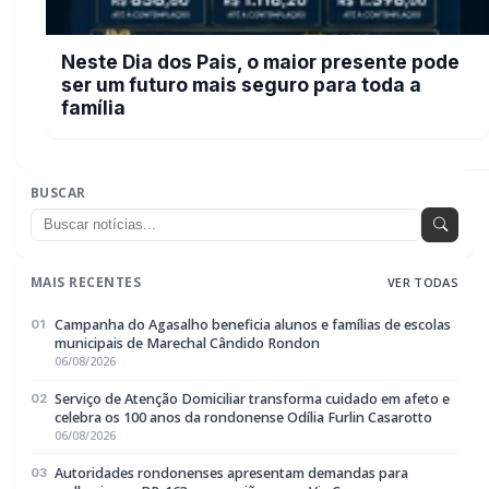
celebra os 100 anos da rondonense Odília Furlin Casarotto
06/08/2026
Autoridades rondonenses apresentam demandas para
03
melhorias na BR-163 em reunião com a Via Campos
06/08/2026
Neste Dia dos Pais, o maior presente pode ser um futuro mais
04
seguro para toda a família
06/08/2026
ABEC realiza bazar social gratuito nesta sexta-feira em
05
Marechal Rondon
06/08/2026
EDITORIAS
Geral
1601
Policial / Trânsito
3386