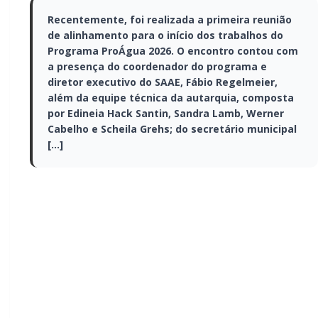
reunião de alinhamento para o início dos
trabalhos do Programa ProÁgua 2026. O
encontro contou com a presença do
coordenador do programa e diretor
executivo do SAAE, Fábio Regelmeier, além
da equipe técnica da autarquia, composta
por Edineia Hack Santin, Sandra Lamb,
Werner Cabelho e Scheila Grehs; do
secretário municipal […]
Recentemente, foi realizada a primeira reunião de
alinhamento para o início dos trabalhos do Programa
ProÁgua 2026. O encontro contou com a presença do
coordenador do programa e diretor executivo do