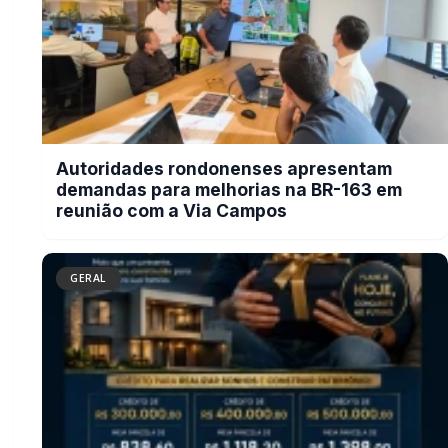
Neste Dia dos Pais, o maior presente
pode ser um futuro mais seguro para
toda a família
BUSCAR
MAIS RECENTES
VER TODAS
Campanha do Agasalho beneficia alunos e famílias de escolas
01
municipais de Marechal Cândido Rondon
06/08/2026
Serviço de Atenção Domiciliar transforma cuidado em afeto e
02