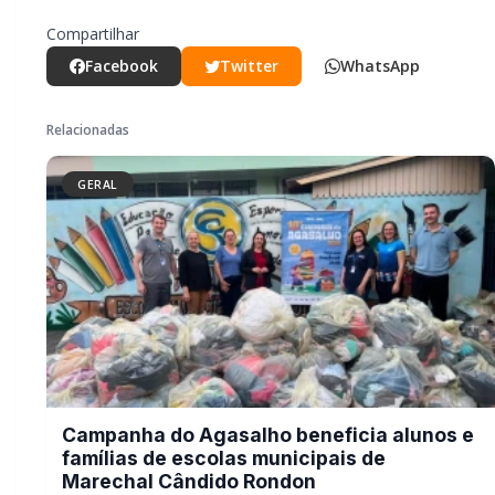
Campanha do Agasalho beneficia
alunos e famílias de escolas
municipais de Marechal Cândido
Rondon
GERAL
Serviço de Atenção Domiciliar
transforma cuidado em afeto e
celebra os 100 anos da rondonense
Odília Furlin Casarotto