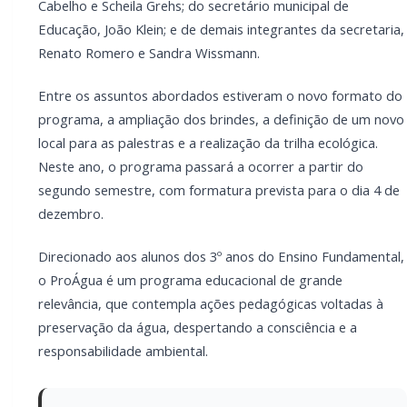
despertando a consciência e a responsabilidade
ambiental.
LEIA TAMBÉM
Campanha do Agasalho beneficia alunos e
famílias de escolas municipais de Marechal
Cândido Rondon
Serviço de Atenção Domiciliar transforma
cuidado em afeto e celebra os 100 anos da
rondonense Odília Furlin Casarotto
O programa inclui visitas técnicas, aulas dinâmicas,
trilha ecológica, distribuição de brindes, concurso de
desenho com premiação e, ao final, a formatura com
a entrega de certificados aos “Guardiões da Água”.