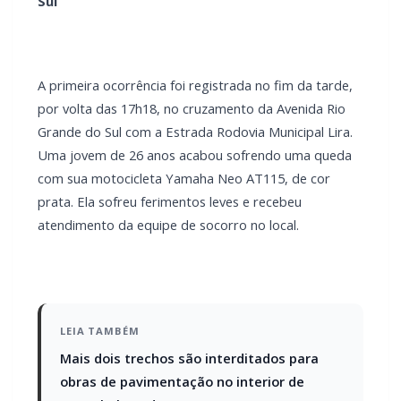
A primeira ocorrência foi registrada no fim da tarde,
por volta das 17h18, no cruzamento da Avenida Rio
Grande do Sul com a Estrada Rodovia Municipal Lira.
Uma jovem de 26 anos acabou sofrendo uma queda
com sua motocicleta Yamaha Neo AT115, de cor
prata. Ela sofreu ferimentos leves e recebeu
atendimento da equipe de socorro no local.
LEIA TAMBÉM
Mais dois trechos são interditados para
obras de pavimentação no interior de
Marechal Rondon
Carro com cigarros capota em fuga da PRF
na BR-163 em Toledo