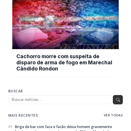
Cachorro morre com suspeita de
disparo de arma de fogo em Marechal
Cândido Rondon
BUSCAR
MAIS RECENTES
VER TODAS
Briga de bar com faca e facão deixa homem gravemente
01
ferido na cabeça e autor é preso pela PM em Marechal
Rondon
07/08/2026
Mais dois trechos são interditados para obras de
02