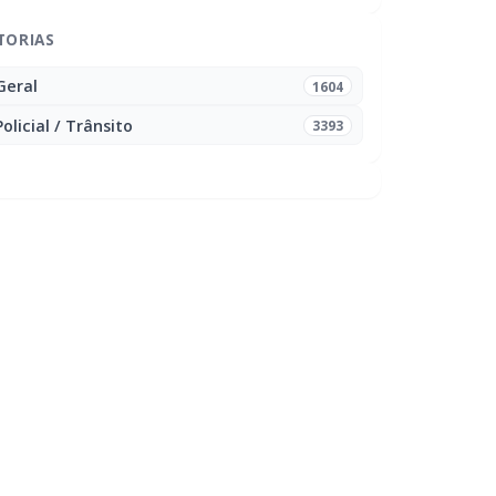
TORIAS
Geral
1604
Policial / Trânsito
3393