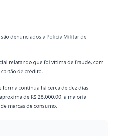
al relatando que foi vítima de fraude, com
cartão de crédito.
 forma contínua há cerca de dez dias,
aproxima de R$ 28.000,00, a maioria
 de marcas de consumo.
ra obras de pavimentação no interior de
a PRF na BR-163 em Toledo