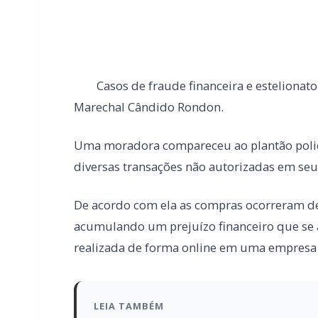
Uma moradora compareceu ao plantão polici
diversas transações não autorizadas em seu 
De acordo com ela as compras ocorreram de
acumulando um prejuízo financeiro que se 
realizada de forma online em uma empresa
LEIA TAMBÉM
Mais dois trechos são interditados pa
Marechal Rondon
Carro com cigarros capota em fuga d