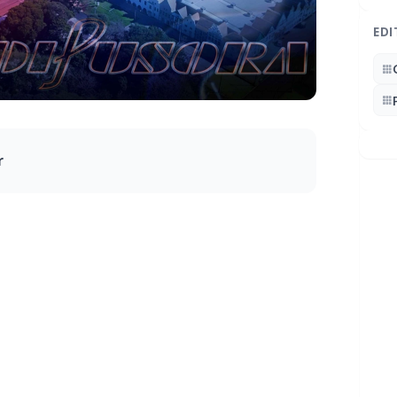
EDI
r
ão denunciados à Policia Militar de