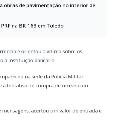
rrência e orientou a vítima sobre os
 à instituição bancária.
areceu na sede da Policia Militar
e a tentativa de compra de um veículo
de mensagens, acertou um valor de entrada e
a contas distintas, que totalizaram R$
r antes de enviar o restante do valor
então orientado pela equipe policial sobre os