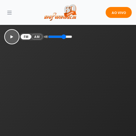
AO VIVO
FM
AM