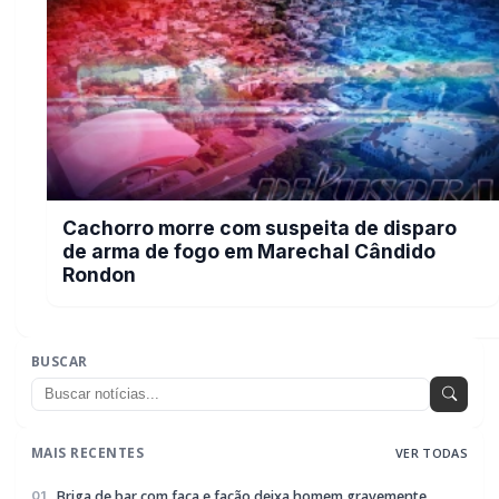
Briga de bar com faca e facão deixa homem gravemente
01
ferido na cabeça e autor é preso pela PM em Marechal
Rondon
07/08/2026
Mais dois trechos são interditados para obras de
02
pavimentação no interior de Marechal Rondon
07/08/2026
Carro com cigarros capota em fuga da PRF na BR-163 em
03
Toledo
07/08/2026
CRAS Centro e Alvorada suspendem atendimento do Cadastro
04
Único na próxima semana
07/08/2026
Guarda Municipal recupera caminhonete furtada durante
05
acompanhamento em Guaíra
07/08/2026
EDITORIAS
Geral
1604