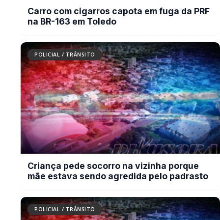
POLICIAL / TRÂNSITO
Cachorro morre com suspeita de
disparo de arma de fogo em Marechal
Cândido Rondon
BUSCAR
MAIS RECENTES
VER TODAS