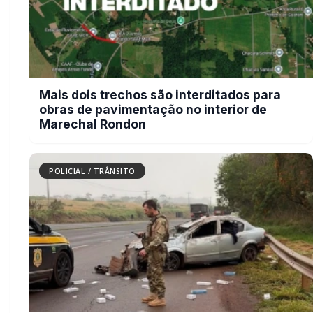
Carro com cigarros capota em fuga da
PRF na BR-163 em Toledo
POLICIAL / TRÂNSITO
Criança pede socorro na vizinha
porque mãe estava sendo agredida
pelo padrasto