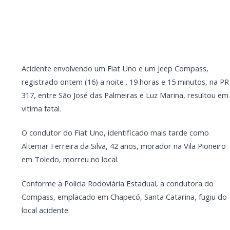
do Compass, emplacado em Chapecó, Santa Catarina,
fugiu do local acidente.
LEIA TAMBÉM
Mais dois trechos são interditados para
obras de pavimentação no interior de
Marechal Rondon
Carro com cigarros capota em fuga da PRF
na BR-163 em Toledo
O Instituto Médico Legal e a Polícia Científica foram
acionados para realizar a perícia e, após os
procedimentos no local, o corpo da vítima foi
encaminhado para o IML de Toledo.