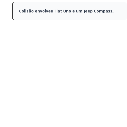
Colisão envolveu Fiat Uno e um Jeep
Compass,
Acidente envolvendo um Fiat Uno e um Jeep Compass,
registrado ontem (16) a noite . 19 horas e 15 minutos,
na PR 317, entre São José das Palmeiras e Luz Marina,
resultou em vitima fatal.
O condutor do Fiat Uno, identificado mais tarde
como Altemar Ferreira da Silva, 42 anos, morador na
Vila Pioneiro em Toledo, morreu no local.
Conforme a Policia Rodoviária Estadual, a condutora