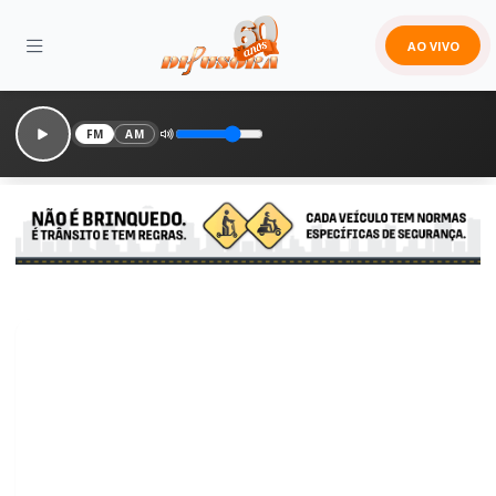
AO VIVO
FM
AM