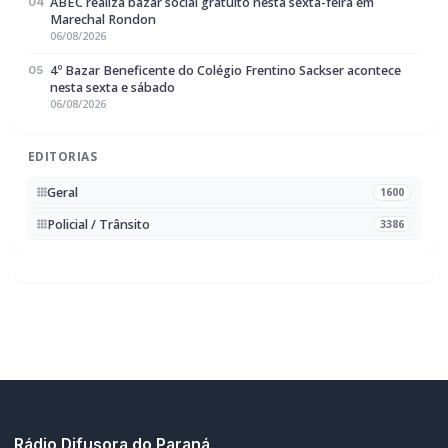
ABEC realiza bazar social gratuito nesta sexta-feira em
04
Marechal Rondon
06/08/2026
4º Bazar Beneficente do Colégio Frentino Sackser acontece
05
nesta sexta e sábado
06/08/2026
EDITORIAS
Geral
1600
Policial / Trânsito
3386
Rádio Difusora do Paraná