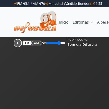
FM 95.1 / AM 970
Marechal Cândido Rondon
11:55
Início
Editorias
A per
NO AR AGORA
FM
AM
Bom dia Difusora