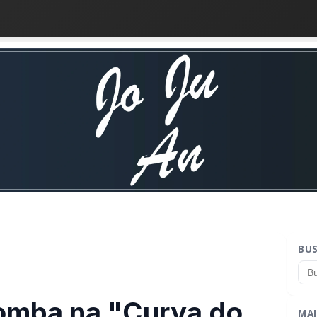
BU
omba na "Curva do
MAI