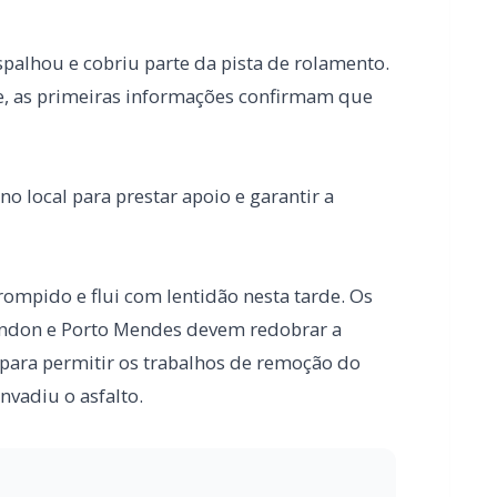
 local para prestar apoio e garantir a
rompido e flui com lentidão nesta tarde. Os
ondon e Porto Mendes devem redobrar a
 para permitir os trabalhos de remoção do
nvadiu o asfalto.
da de utensílios domésticos em Quatro
potamento na marginal da PRc-467, em