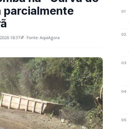
a parcialmente
01
rã
02
2026 18:37
Fonte: AquiAgora
03
04
05