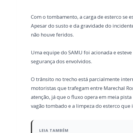
Uma equipe do SAMU foi acionada e esteve no
segurança dos envolvidos.
O trânsito no trecho está parcialmente inter
motoristas que trafegam entre Marechal R
atenção, já que o fluxo opera em meia pista
vagão tombado e a limpeza do esterco que i
LEIA TAMBÉM
Mulher denuncia golpe após falsa ven
Pontes
Duas mulheres ficam feridas após ca
Cascavel