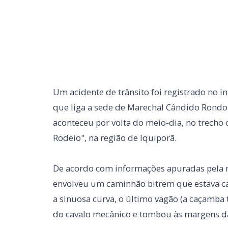
Um acidente de trânsito foi registrado no iní
que liga a sede de Marechal Cândido Rondon
aconteceu por volta do meio-dia, no trech
Rodeio", na região de Iquiporã.
De acordo com informações apuradas pela 
envolveu um caminhão bitrem que estava ca
a sinuosa curva, o último vagão (a caçamba
do cavalo mecânico e tombou às margens da
Com o tombamento, a carga de esterco se es
Apesar do susto e da gravidade do inciden
não houve feridos.