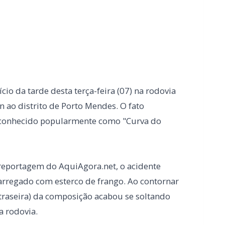
cio da tarde desta terça-feira (07) na rodovia
 ao distrito de Porto Mendes. O fato
o conhecido popularmente como "Curva do
reportagem do AquiAgora.net, o acidente
rregado com esterco de frango. Ao contornar
 traseira) da composição acabou se soltando
 rodovia.
palhou e cobriu parte da pista de rolamento.
te, as primeiras informações confirmam que