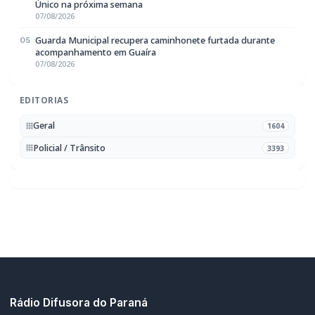
Rádio Difusora do Paraná
Portal de Notícias e Rádio
Frequência:
FM 95.1 / AM 970
Marechal Cândido Rondon, PR
Navegação
Notícias
Ao Vivo
Programação
Podcasts
Sobre Nós
Nossa Equipe
Editorias