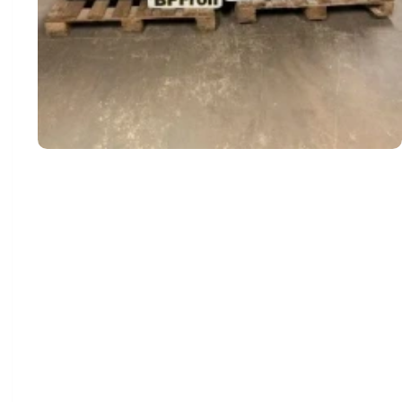
Policiais Federais e do Batalhão de Fronteira, no
âmbito da Operação Brasil Contra o Crime
Organizado, em monitoramento ontem (19) no Lago
de Itaipu na região de Santa Helena , avistaram uma
embarcação realizando a travessia da margem
paraguaia para a brasileira, atracando na comunidade
indígena Mokoi Joegua.
Após a atracação da embarcação, as equipes