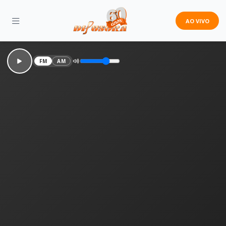
AO VIVO
FM
AM