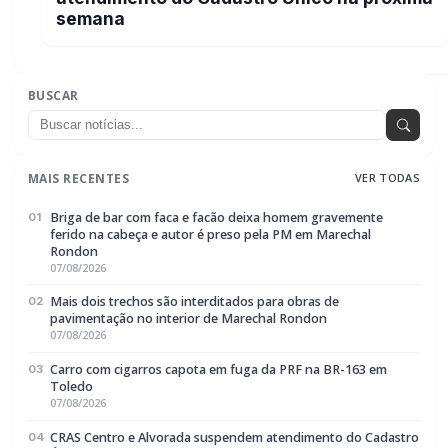
CRAS Centro e Alvorada suspendem atendimento do Cadastro
04
Único na próxima semana
07/08/2026
Guarda Municipal recupera caminhonete furtada durante
05
acompanhamento em Guaíra
07/08/2026
EDITORIAS
Geral
1604
Policial / Trânsito
3393