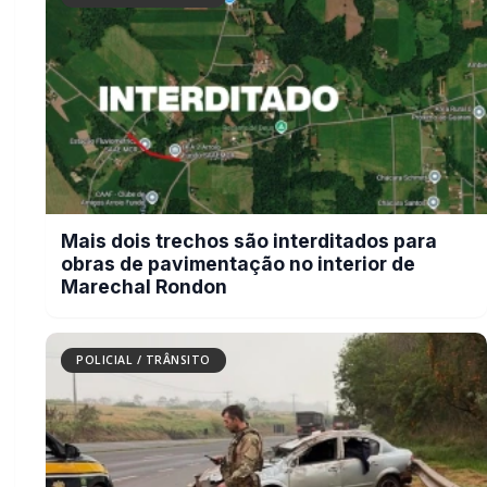
Carro com cigarros capota em fuga da
PRF na BR-163 em Toledo
GERAL