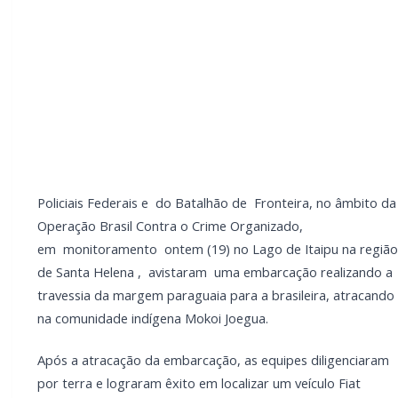
diligenciaram por terra e lograram êxito em localizar
um veículo Fiat Pulse, de cor branca.
Durante a verificação, constatou-se que o automóvel
possuía alerta de furto no estado do Rio de Janeiro e
estava carregado com fardos de maconha, que
totalizaram 1.031,1 kg (um mil e trinta e um quilos e
cem gramas) além de 2 volumes de maconha do tipo
capulho, que pesaram 37,4 kg (trinta e sete quilos e
quatrocentos gramas).
LEIA TAMBÉM
Briga de bar com faca e facão deixa
homem gravemente ferido na cabeça e
autor é preso pela PM em Marechal Rondon
Mais dois trechos são interditados para